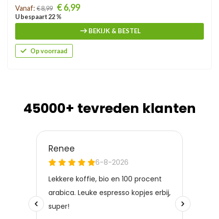
Prijs
€ 6,99
Vanaf:
€ 8,99
U bespaart 22 %
BEKIJK & BESTEL
Op voorraad
45000+ tevreden klanten