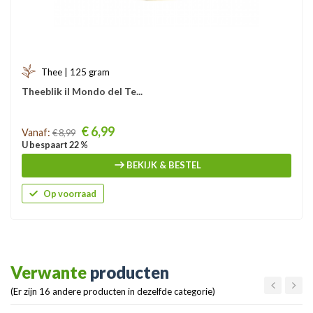
Thee | 125 gram
Theeblik il Mondo del Te...
Prijs
€ 6,99
Vanaf:
€ 8,99
U bespaart 22 %
BEKIJK & BESTEL
Op voorraad
Verwante
producten
(Er zijn 16 andere producten in dezelfde categorie)