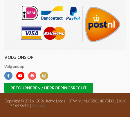
VOLG ONS OP
Volg ons op
RETOURNEREN / HERROEPINGSRECHT
Copyright © 2016 -2026 Koffie Loods | BTW nr.: NL858814870B01 | KvK
nr.: 71698647 |
Sitemap