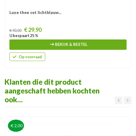
Luxe thee set lichtblauw...
Prijs
€ 29,90
€ 40,00
U bespaart 25 %
BEKIJK & BESTEL
Op voorraad
Klanten die dit product
aangeschaft hebben kochten
ook...
-€ 2,00