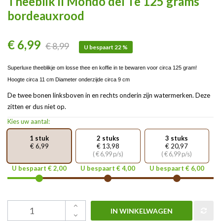
Theeblik il Mondo del Te 125 grams
bordeauxrood
€ 6,99
€ 8,99
U bespaart 22 %
Superluxe theeblikje om losse thee en koffie in te bewaren voor circa 125 gram!
Hoogte circa 11 cm Diameter onderzijde circa 9 cm
De twee bonen linksboven in en rechts onderin zijn watermerken. Deze
zitten er dus niet op.
Kies uw aantal:
1 stuk
2 stuks
3 stuks
€ 6,99
€ 13,98
€ 20,97
( € 6,99 p/s)
( € 6,99 p/s)
U bespaart € 2,00
U bespaart € 4,00
U bespaart € 6,00
IN WINKELWAGEN