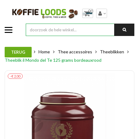
00
Home
Thee accessoires
Theeblikken
TERUG
Theeblik il Mondo del Te 125 grams bordeauxrood
-€ 2,00