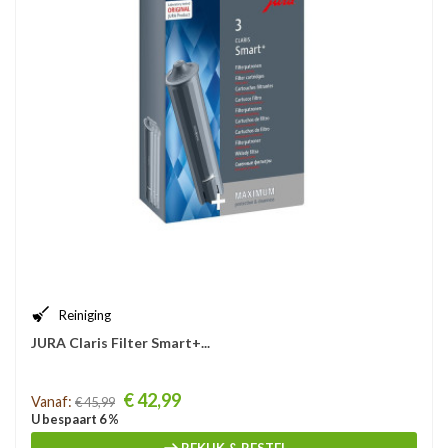
Reiniging
JURA Claris Filter Smart+...
Prijs
€ 42,99
Vanaf:
€ 45,99
U bespaart 6 %