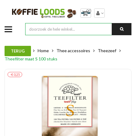
00
Home
Thee accessoires
Theezeef
TERUG
Theefilter maat S 100 stuks
-€ 0,25