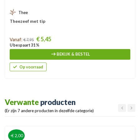
Thee
Theezeef met tip
Prijs
€ 5,45
Vanaf:
€ 7,95
U bespaart 31 %
BEKIJK & BESTEL
Op voorraad
Verwante
producten
(Er zijn 7 andere producten in dezelfde categorie)
-€ 2,00