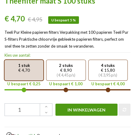
Theefilter maat S 100 stuks
€ 4,70
€ 4,95
U bespaart 5 %
Teeli Pur Kleine papieren filters Verpakking met 100 papieren Teeli Pur
S-filters Praktische chloorvrije gebleekte papieren filters, perfect om
snel thee te zetten zonder de smaak te veranderen.
Kies uw aantal:
1 stuk
2 stuks
4 stuks
€ 4,70
€ 8,90
€ 15,80
( € 4,45 p/s)
( € 3,95 p/s)
U bespaart € 0,25
U bespaart € 1,00
U bespaart € 4,00
IN WINKELWAGEN