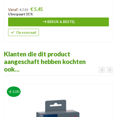
Prijs
€ 5,45
Vanaf:
€ 7,95
U bespaart 31 %
BEKIJK & BESTEL
Op voorraad
Klanten die dit product
aangeschaft hebben kochten
ook...
-€ 3,00