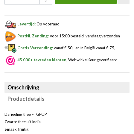
Levertijd:
Op voorraad
PostNL Zending:
Voor 15:00 besteld, vandaag verzonden
Gratis Verzending:
vanaf € 50,- en in België vanaf € 75,-
45.000+ tevreden klanten
, WebwinkelKeur geverifieerd
Omschrijving
Productdetails
Darjeeling thee FTGFOP
Zwarte thee uit India.
Smaak:
fruitig