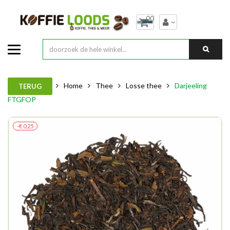
00
Home
Thee
Losse thee
Darjeeling
TERUG
FTGFOP
-€ 0,25