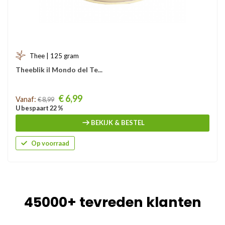
Thee | 125 gram
Theeblik il Mondo del Te...
Prijs
€ 6,99
Vanaf:
€ 8,99
U bespaart 22 %
BEKIJK & BESTEL
Op voorraad
45000+ tevreden klanten