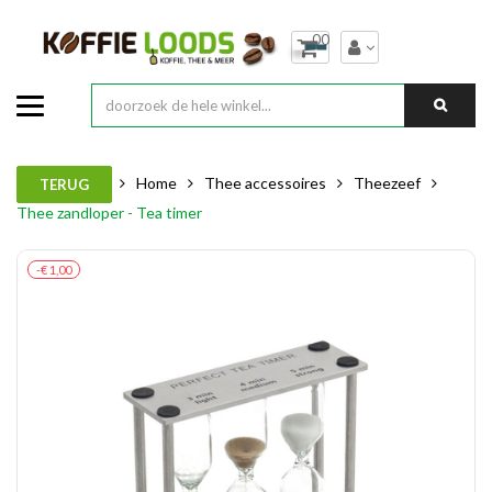
00
Home
Thee accessoires
Theezeef
TERUG
Thee zandloper - Tea timer
-€ 1,00