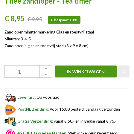
Thee zandloper - Tea timer
€ 8,95
€ 9,95
U bespaart 10 %
Zandloper minutenmarkering Glas en roestvrij staal
Minuten: 3-4-5.
Zandloper in glas en roestvrij staal (3 x 9 x 8 cm)
IN WINKELWAGEN
Levertijd:
Op voorraad
PostNL Zending:
Voor 15:00 besteld, vandaag verzonden
Gratis Verzending:
vanaf € 50,- en in België vanaf € 75,-
45.000+ tevreden klanten
, WebwinkelKeur geverifieerd