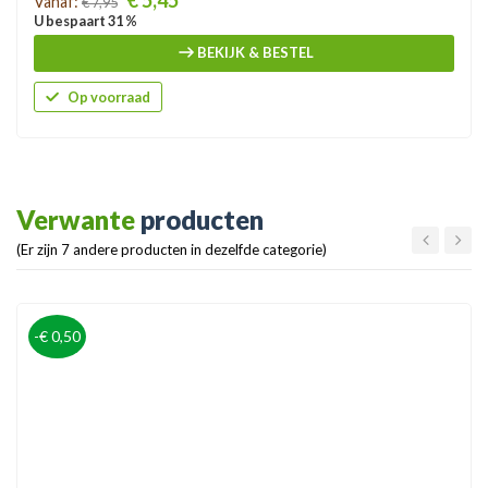
€ 5,45
Vanaf:
€ 7,95
U bespaart 31 %
BEKIJK & BESTEL
Op voorraad
Verwante
producten
(Er zijn 7 andere producten in dezelfde categorie)
-€ 0,50