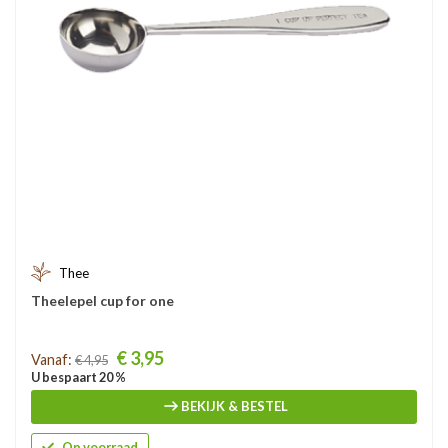
Thee
Theelepel cup for one
Prijs
€ 3,95
Vanaf:
€ 4,95
U bespaart 20 %
BEKIJK & BESTEL
Op voorraad