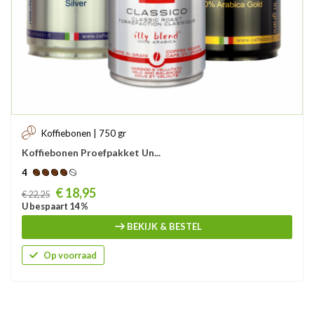
Koffiebonen | 750 gr
Koffiebonen Proefpakket Un...
4
Prijs
€ 18,95
€ 22,25
U bespaart 14 %
BEKIJK & BESTEL
Op voorraad