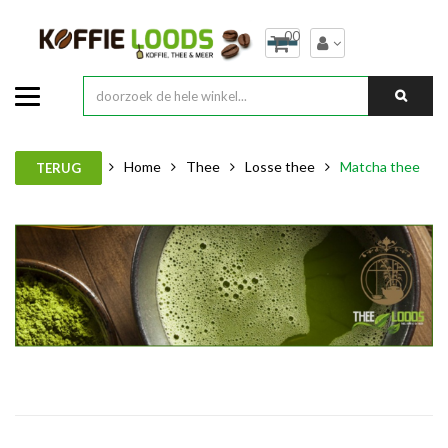
00
Home
Thee
Losse thee
Matcha thee
TERUG