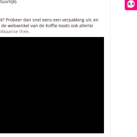
uurlijk).
9,5
è? Probeer dan snel eens een verpakking uit, en
n de webwinkel van de Koffie-loods ook allerlei
okkaanse thee
.