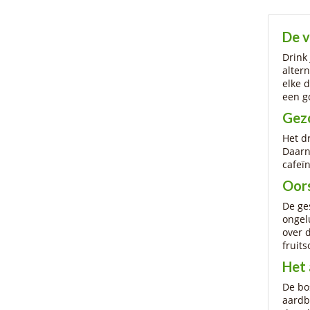
De v
Drink
alter
elke 
een g
Gez
Het d
Daarn
cafeïn
Oor
De ge
ongel
over 
fruits
Het 
De bo
aardb