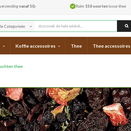
 verzending
vanaf 50,-
Ruim
150 soorten
losse thee
lle Categorieën
keyboard_arrow_down
s
Koffie accessoires
Thee
Thee accessoires
uchten thee