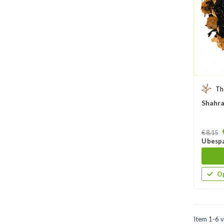
Th
Shahr
Prijs
€ 8,15
U bespa
Op
Item 1-6 v