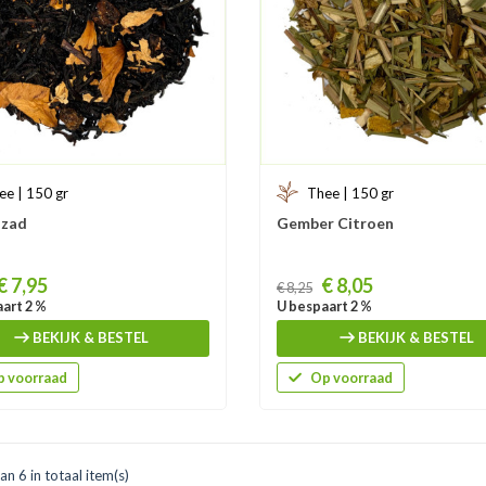
ee | 150 gr
Thee | 150 gr
azad
Gember Citroen
Prijs
€ 7,95
€ 8,05
€ 8,25
art 2 %
U bespaart 2 %
BEKIJK & BESTEL
BEKIJK & BESTEL
 voorraad
Op voorraad
an 6 in totaal item(s)