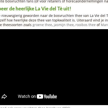
hte bosvruchten fans (of voor retailers of horecaondernemingen nat
eer de heerlijke La Vie del Tè uit!
e nieuwsgierig geworden naar de bosvruchten thee van La Vie del T
zelf hoe heerlijke deze thee van topkwaliteit is. Uiteraard vind je i
e theesoorten zoals
groene thee
,
jasmijn thee
,
rooibos thee
of
Mar