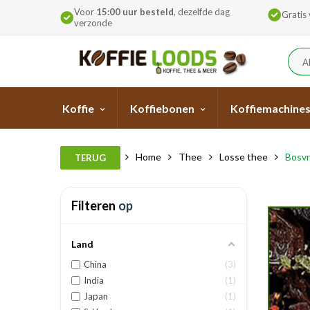
Voor
15:00 uur besteld
, dezelfde dag
Gratis
verzonde
A
Koffie
Koffiebonen
Koffiemachine
Home
Thee
Losse thee
Bosvr
TERUG
Filteren
op
Land
China
3
India
1
Japan
1