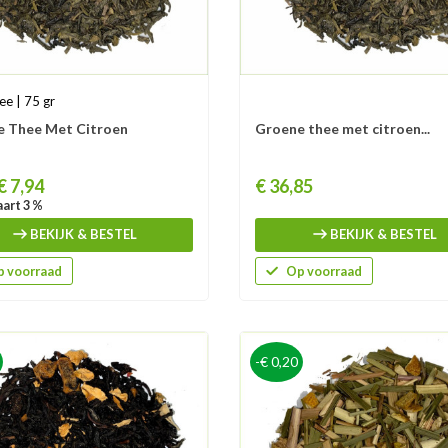
ee | 75 gr
e Thee Met Citroen
Groene thee met citroen...
Prijs
€ 7,94
€ 36,85
art 3 %
BEKIJK & BESTEL
BEKIJK & BESTEL
 voorraad
Op voorraad
-€ 0,20