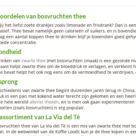
oordelen van bosvruchten thee
 jij het liefst zoete drankjes zoals limonade en frisdrank? Dan is 
natief. Thee bevat namelijk geen calorieën of suikers, en is boven
dag een aantal koppen thee te drinken blijf je bovendien goed geh
oede concentratie.
ondheid
rinken van
zwarte thee
(met bosvruchten smaak) is een gezonde ma
aast helpt zwarte thee om de bloeddruk te verlagen, en verkleint 
e bevat helpt het ook nog eens om de vermoeidheid te verdrijven, en
sprong
schiedenis van zwarte thee begint duizenden jaren terug in China
uk in een pan met kokend water terecht zijn gekomen en een heerl
de hele wereld
allerlei theeën
, en is men ook gaan experimenteren
oorten (zoals bosvruchten) is erg populair.
assortiment van La Via del Tè
svruchten thee van La Via del Tè is een mix van zwarte thee met 
ei. In de webwinkel van de Koffie Loods kun je de thee kopen in e