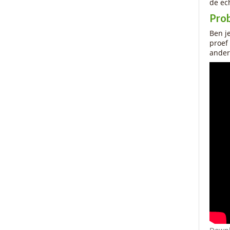
de ec
Prob
Ben j
proef 
ander