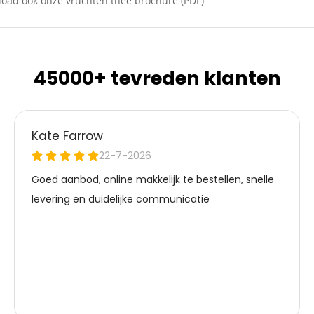
oad ook onze vruchten thee brochure (PDF)
45000+ tevreden klanten