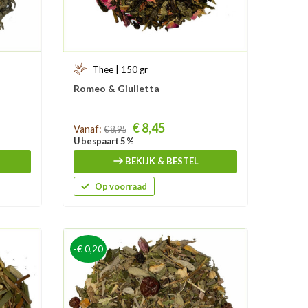
Thee | 150 gr
Romeo & Giulietta
Prijs
€ 8,45
Vanaf:
€ 8,95
U bespaart 5 %
BEKIJK & BESTEL
Op voorraad
-€ 0,20