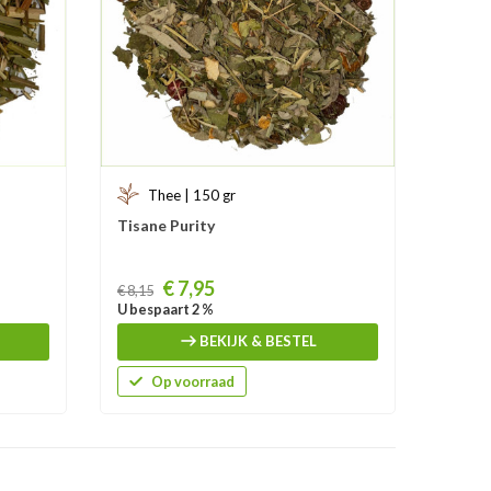
Thee | 150 gr
Tisane Purity
Prijs
€ 7,95
€ 8,15
U bespaart 2 %
BEKIJK & BESTEL
Op voorraad