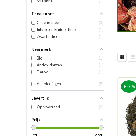
Sri Lanka
1
Thee soort
Groene thee
3
Infusie en kruidenthee
1
Zwarte thee
1
Keurmerk
Bio
1
Antioxidanten
1
Detox
1
Aanbiedingen
5
-€ 0,25
Levertijd
Op voorraad
6
Prijs