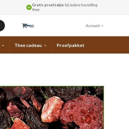
Gratis proefzakje
bij iedere bestelling
thee
Account
00
Thee cadeau
Proefpakket