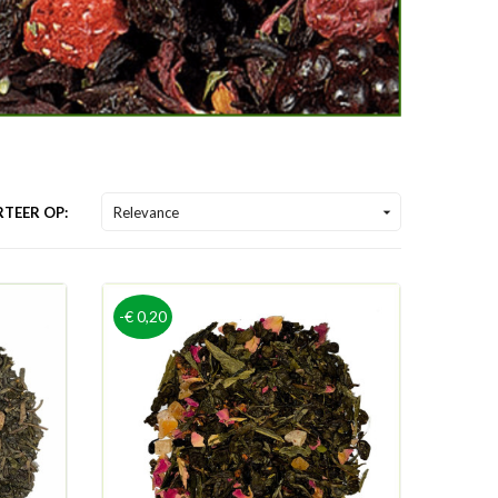
TEER OP:
Relevance

-€ 0,20