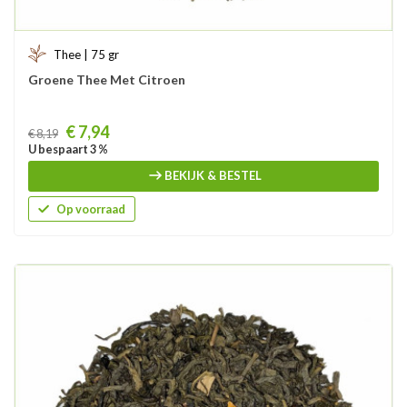
Thee | 75 gr
Groene Thee Met Citroen
Prijs
€ 7,94
€ 8,19
U bespaart 3 %
BEKIJK & BESTEL
Op voorraad