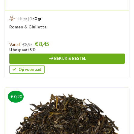
Thee | 150 gr
Romeo & Giulietta
Prijs
€ 8,45
Vanaf:
€ 8,95
U bespaart 5 %
BEKIJK & BESTEL
Op voorraad
-€ 0,20