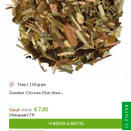
Thee | 150 gram
Gember Citroen Chai thee...
FILTER
Prijs
€ 7,80
Vanaf:
€ 8,40
U bespaart 7 %
BEKIJK & BESTEL