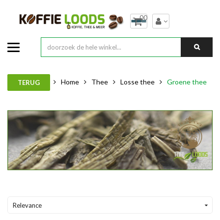
00
Home
Thee
Losse thee
Groene thee
TERUG
Relevance
