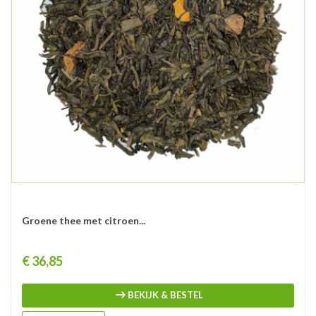
Groene thee met citroen...
Prijs
€ 36,85
BEKIJK & BESTEL