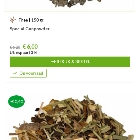
Thee | 150 gr
Special Gunpowder
Prijs
€ 6,00
€ 6,20
U bespaart 3 %
BEKIJK & BESTEL
Op voorraad
-€ 0,40