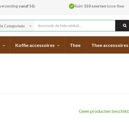
 verzending
vanaf 50,-
Ruim
150 soorten
losse thee
lle Categorieën
keyboard_arrow_down
s
Koffie accessoires
Thee
Thee accessoires
Geen producten beschikb