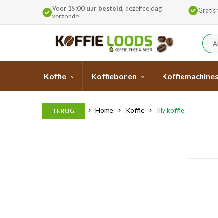
Voor
15:00 uur besteld
, dezelfde dag
Gratis
verzonde
A
Koffie
Koffiebonen
Koffiemachine
Home
Koffie
Illy koffie
TERUG