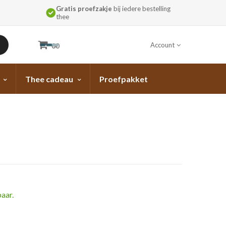
Gratis proefzakje
bij iedere bestelling
thee
Account
00
Thee cadeau
Proefpakket
aar.