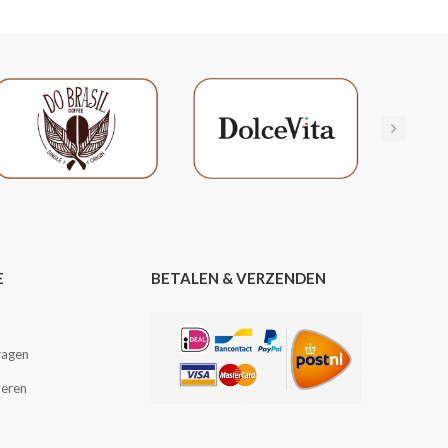
E
BETALEN & VERZENDEN
ragen
veren