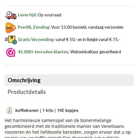
Levertijd:
Op voorraad
PostNL Zending:
Voor 15:00 besteld, vandaag verzonden
Gratis Verzending:
vanaf € 50,- en in België vanaf € 75,-
45.000+ tevreden klanten
, WebwinkelKeur geverifieerd
Omschrijving
Productdetails
koffiebonen | 1 kilo
| 142 kopjes
Het harmonieuze samenspel van de bonenmelange
gecombineerd met de traditionele manier van Venetiaans
roosteren én het liefdevolle bereiden, zorgen ervoor dat u op
en top van uw koffie geniet! Een diversiteit aan subtiele