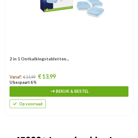
2 in 1 Ontkalkingstabletten...
Prijs
€ 13,99
Vanaf:
€ 14,99
U bespaart 6 %
BEKIJK & BESTEL
Op voorraad