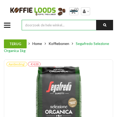
00
Home
Koffiebonen
Segafredo Selezione
TERUG
Organica 1kg
Aanbieding!
-€ 4,00