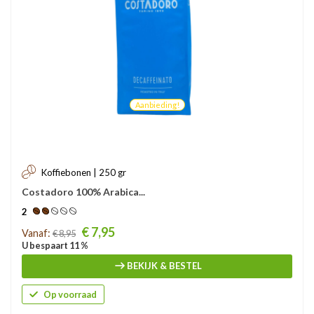
Aanbieding!
Koffiebonen | 250 gr
Costadoro 100% Arabica...
2
Prijs
€ 7,95
Vanaf:
€ 8,95
U bespaart 11 %
BEKIJK & BESTEL
Op voorraad