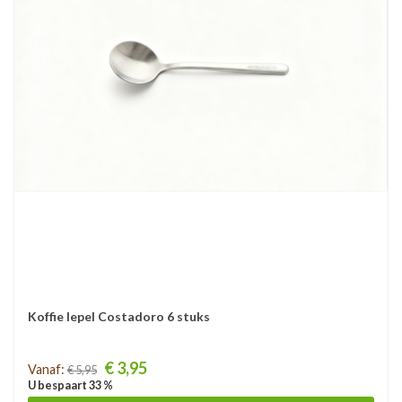
Koffie lepel Costadoro 6 stuks
Prijs
€ 3,95
Vanaf:
€ 5,95
U bespaart 33 %