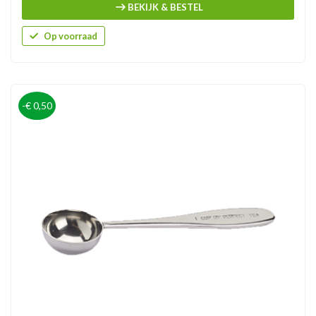
BEKIJK & BESTEL
Op voorraad
-€ 0,50