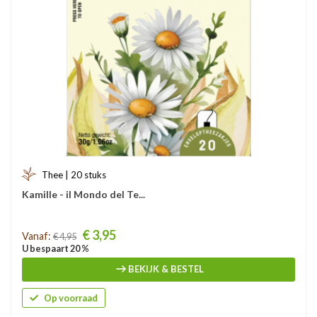
Thee | 20 stuks
Kamille - il Mondo del Te...
Prijs
€ 3,95
Vanaf:
€ 4,95
U bespaart 20 %
BEKIJK & BESTEL
Op voorraad