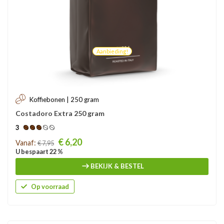
Aanbieding!
Koffiebonen | 250 gram
Costadoro Extra 250 gram
3
Prijs
€ 6,20
Vanaf:
€ 7,95
U bespaart 22 %
BEKIJK & BESTEL
Op voorraad