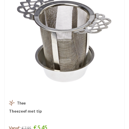
Thee
Theezeef met tip
Prijs
€ 5,45
Vanaf:
€ 7,95