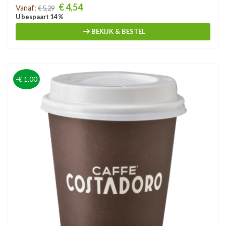
Prijs
€ 4,54
Vanaf:
€ 5,29
U bespaart 14 %
BEKIJK & BESTEL
-€ 1,00