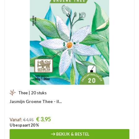
Thee | 20 stuks
Jasmijn Groene Thee - il...
Prijs
€ 3,95
Vanaf:
€ 4,95
U bespaart 20 %
BEKIJK & BESTEL