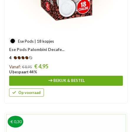
Ese Pods | 18 kopjes
Ese Pods Palombini Decafe...
4
Prijs
€ 4,95
Vanaf:
€ 8,95
U bespaart 44 %
BEKIJK & BESTEL
Op voorraad
-€ 0,30