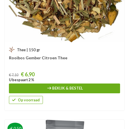
Thee | 150 gr
Rooibos Gember Citroen Thee
Prijs
€ 6,90
€ 7,10
U bespaart 2 %
BEKIJK & BESTEL
Op voorraad
-€ 0,50