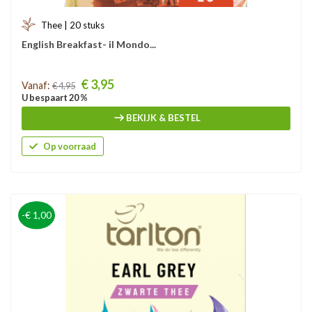
Thee | 20 stuks
English Breakfast- il Mondo...
Prijs
€ 3,95
Vanaf:
€ 4,95
U bespaart 20 %
BEKIJK & BESTEL
Op voorraad
-€ 1,00