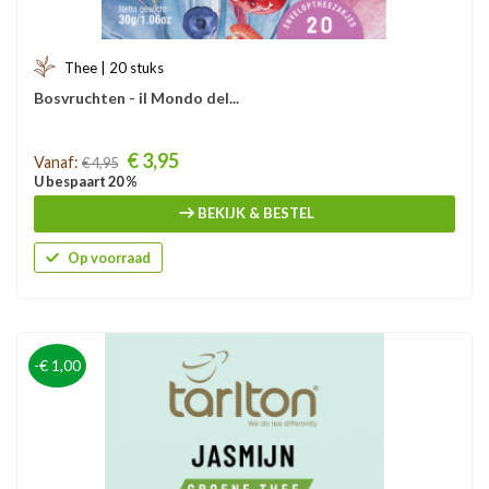
Thee | 20 stuks
Bosvruchten - il Mondo del...
Prijs
€ 3,95
Vanaf:
€ 4,95
U bespaart 20 %
BEKIJK & BESTEL
Op voorraad
-€ 1,00