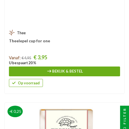
Thee
Theelepel cup for one
Prijs
€ 3,95
Vanaf:
€ 4,95
U bespaart 20 %
BEKIJK & BESTEL
Op voorraad
FILTER
-€ 0,25