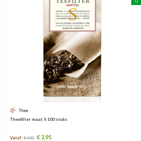
Thee
Theefilter maat S 100 stuks
Prijs
€ 3,95
Vanaf:
€ 4,95