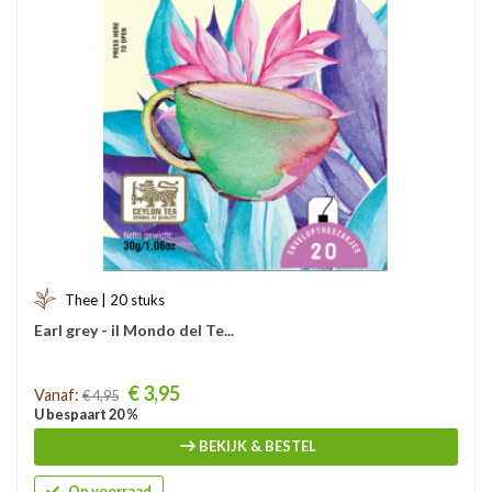
Thee | 20 stuks
Earl grey - il Mondo del Te...
Prijs
€ 3,95
Vanaf:
€ 4,95
U bespaart 20 %
BEKIJK & BESTEL
Op voorraad