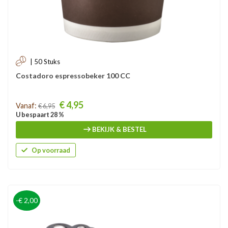
| 50 Stuks
Costadoro espressobeker 100 CC
Prijs
€ 4,95
Vanaf:
€ 6,95
U bespaart 28 %
BEKIJK & BESTEL
Op voorraad
-€ 2,00