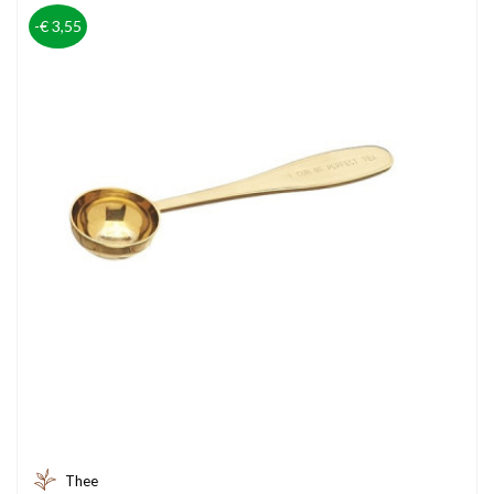
-€ 3,55
Thee