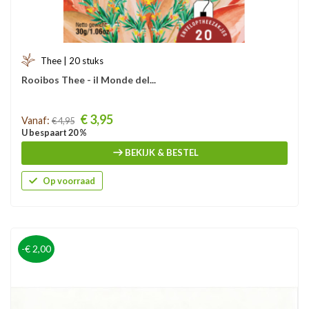
Thee | 20 stuks
Rooibos Thee - il Monde del...
Prijs
€ 3,95
Vanaf:
€ 4,95
U bespaart 20 %
BEKIJK & BESTEL
Op voorraad
-€ 2,00