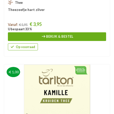
Thee
Theezeefje hart zilver
Prijs
€ 3,95
Vanaf:
€ 5,95
U bespaart 33 %
BEKIJK & BESTEL
Op voorraad
-€ 1,00