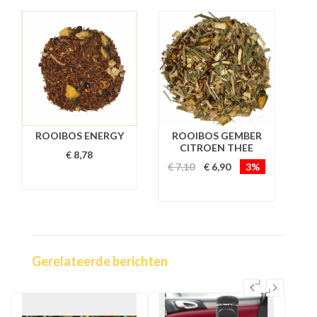
ROOIBOS ENERGY
ROOIBOS GEMBER
R
CITROEN THEE
€ 8,78
€ 7,10
€ 6,90
3%
€ 4
Gerelateerde berichten