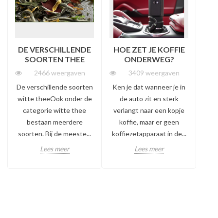
DE VERSCHILLENDE
HOE ZET JE KOFFIE
SOORTEN THEE
ONDERWEG?
2466 weergaven
3409 weergaven
De verschillende soorten
Ken je dat wanneer je in
Ge
witte theeOok onder de
de auto zit en sterk
pop
categorie witte thee
verlangt naar een kopje
elk
bestaan meerdere
koffie, maar er geen
e
soorten. Bij de meeste...
koffiezetapparaat in de...
w
Lees meer
Lees meer