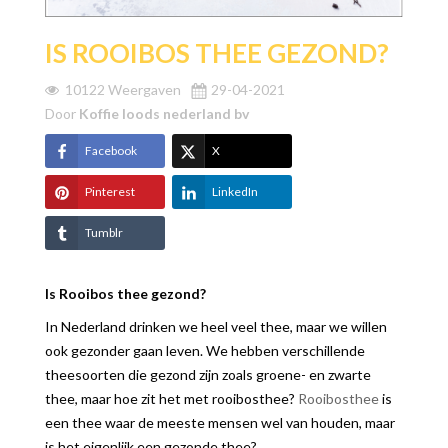
IS ROOIBOS THEE GEZOND?
10122 Weergaven
29-04-2021
Door
Koffie loods nederland bv
Facebook
X
Pinterest
LinkedIn
Tumblr
Is Rooibos thee gezond?
In Nederland drinken we heel veel thee, maar we willen
ook gezonder gaan leven. We hebben verschillende
theesoorten die gezond zijn zoals groene- en zwarte
thee, maar hoe zit het met rooibosthee?
Rooibosthee
is
een thee waar de meeste mensen wel van houden, maar
is het eigenlijk een gezonde thee?