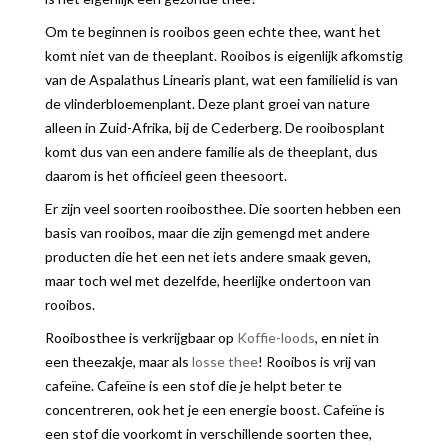
Om te beginnen is rooibos geen echte thee, want het
komt niet van de theeplant. Rooibos is eigenlijk afkomstig
van de Aspalathus Linearis plant, wat een familielid is van
de vlinderbloemenplant. Deze plant groei van nature
alleen in Zuid-Afrika, bij de Cederberg. De rooibosplant
komt dus van een andere familie als de theeplant, dus
daarom is het officieel geen theesoort.
Er zijn veel soorten rooibosthee. Die soorten hebben een
basis van rooibos, maar die zijn gemengd met andere
producten die het een net iets andere smaak geven,
maar toch wel met dezelfde, heerlijke ondertoon van
rooibos.
Rooibosthee is verkrijgbaar op
Koffie-loods
, en niet in
een theezakje, maar als
losse thee
! Rooibos is vrij van
cafeïne. Cafeïne is een stof die je helpt beter te
concentreren, ook het je een energie boost. Cafeïne is
een stof die voorkomt in verschillende soorten thee,