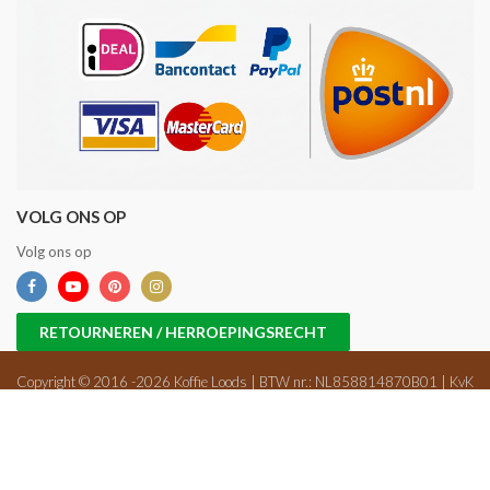
VOLG ONS OP
Volg ons op
RETOURNEREN / HERROEPINGSRECHT
Copyright © 2016 -2026 Koffie Loods | BTW nr.: NL858814870B01 | KvK
nr.: 71698647 |
Sitemap