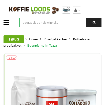
00
Home
Proefpakketten
Koffiebonen
TERUG
proefpakket
Buongiorno In Tazza
-€ 4,00