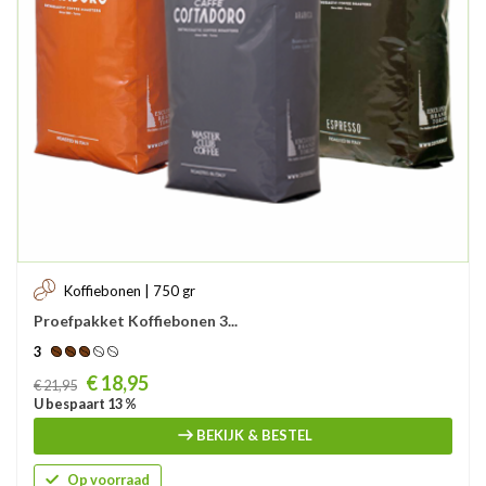
Koffiebonen | 750 gr
Proefpakket Koffiebonen 3...
3
Prijs
€ 18,95
€ 21,95
U bespaart 13 %
BEKIJK & BESTEL
Op voorraad