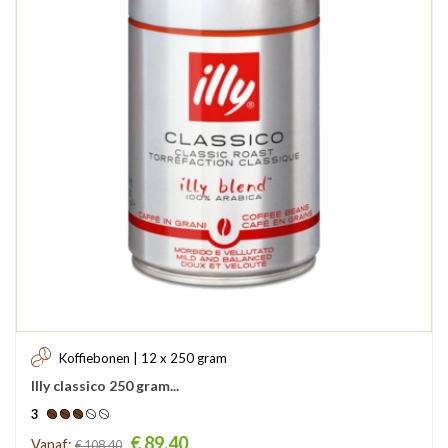
Koffiebonen | 12 x 250 gram
Illy classico 250 gram...
3
Prijs
€ 89,40
Vanaf:
€ 108,40