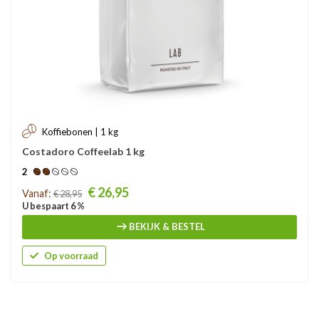
Koffiebonen | 1 kg
Costadoro Coffeelab 1 kg
2
Prijs
€ 26,95
Vanaf:
€ 28,95
U bespaart 6 %
BEKIJK & BESTEL
Op voorraad