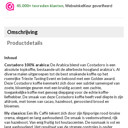
45.000+ tevreden klanten
, WebwinkelKeur geverifieerd
Omschrijving
Productdetails
Inhoud
Costadoro 100% arabica:
De Arabica blend van Costadoro is een
absolute topkoffie, bestaande uit de allerbeste hoogland arabica’s. Al
diverse malen uitgeroepen tot de best smakende koffie op het
roemrijke Trieste Tasting Event en beloond met een Golden award.
Deze Costadoro koffie kenmerkt zich door een subtiel samenspel van
zoete, bloemige geuren met een kruidig accent: een zachte,
toegankelijke koffie met genoeg diepgang voor de echte koffie-
liefhebber. De smaak van deze Costadoro koffie heeft veel diepte in zijn
afdronk, met tonen van cacao, hazelnoot, geroosterd brood en
bloemen.
Illy classico:
Een illy Caffè tekent zich door zijn fijnporige rood-bruine
crema, elegant en lang aanhoudend. De smaak is veelomvattend, rijk
van hazelnoot. Van enig fruitig tot houtaccenten. De nasmaak is vol en
lang aanhoudend. Het resultaat van de strenge controles is onder