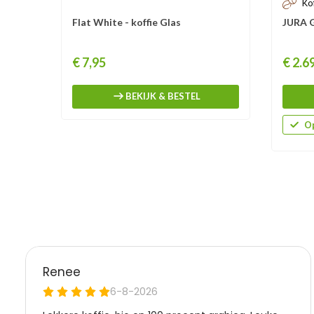
Ko
Flat White - koffie Glas
JURA G
Prijs
Prijs
€ 7,95
€ 2.6
BEKIJK & BESTEL
Op