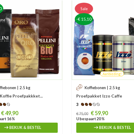
0
Sale
-€ 15,10
Aanbieding!
ffiebonen | 2.5 kg
Koffiebonen | 2.5 kg
 Koffie Proefpakkket...
Proefpakket Izzo Caffe
3
Prijs
€ 49,90
€ 59,90
€ 75,00
art 16 %
U bespaart 20 %
BEKIJK & BESTEL
BEKIJK & BESTEL