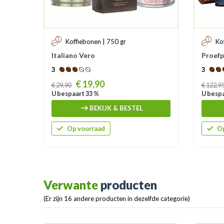
Koffiebonen | 750 gr
Ko
Italiano Vero
Proefp
3
3
Prijs
Prijs
€ 19,90
€ 29,90
€ 122,9
U bespaart 33 %
U bespa
BEKIJK & BESTEL
Op voorraad
Op
Verwante
producten
(Er zijn 16 andere producten in dezelfde categorie)