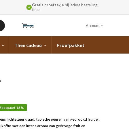
Gratis proefzakje
bij iedere bestelling
thee
Account
00
Thee cadeau
Proefpakket
s
 bespaart 18 %
tens, lichte zuurgraad, typische geuren van gedroogd fruit en
 koffie met een intens aroma van gedroogd fruit en