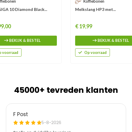
ffiebonen
Koffiebonen
IGA 10 Diamond Black...
Melkslang HP3 met...
Prijs
99,00
€ 19,99
BEKIJK & BESTEL
BEKIJK & BESTEL
 voorraad
Op voorraad
45000+ tevreden klanten