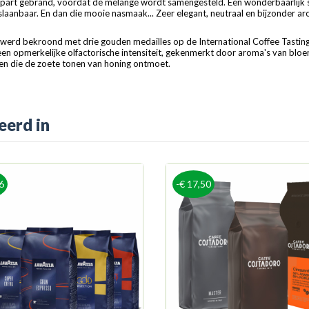
n apart gebrand, voordat de melange wordt samengesteld. Een wonderbaarlijk 
laanbaar. En dan die mooie nasmaak... Zeer elegant, neutraal en bijzonder a
werd bekroond met drie gouden medailles op de International Coffee Tasting
 een opmerkelijke olfactorische intensiteit, gekenmerkt door aroma's van bloe
n en die de zoete tonen van honing ontmoet.
eerd in
6
-€ 17,50