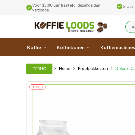
Voor
15:00 uur besteld
, dezelfde dag
Gratis
verzonde
A
Koffie
Koffiebonen
Koffiemachine
Home
Proefpakketten
Dolce e C
TERUG
-€ 25,82