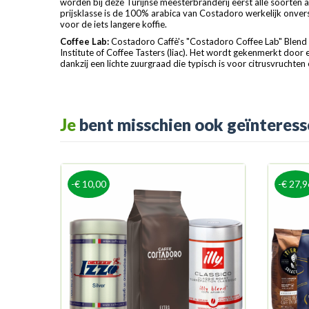
worden bij deze Turijnse meesterbranderij eerst alle soorte
prijsklasse is de 100% arabica van Costadoro werkelijk onvers
voor de iets langere koffie.
Coffee Lab:
Costadoro Caffè's "Costadoro Coffee Lab" Blend 
Institute of Coffee Tasters (liac). Het wordt gekenmerkt door
dankzij een lichte zuurgraad die typisch is voor citrusvruchte
Je
bent misschien ook geïnteress
-€ 10,00
-€ 27,9