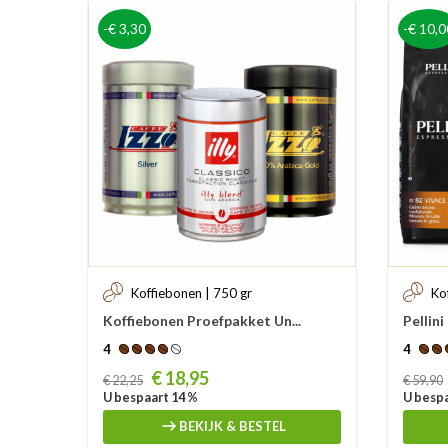
-€ 3,30
-€ 10,0
Koffiebonen | 750 gr
Ko
Koffiebonen Proefpakket Un...
Pellini
4
4
Prijs
Prijs
€ 18,95
€ 22,25
€ 59,90
U bespaart 14 %
U bespa
BEKIJK & BESTEL