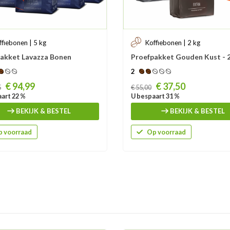
ffiebonen | 5 kg
Koffiebonen | 2 kg
akket Lavazza Bonen
Proefpakket Gouden Kust - 
2
Prijs
€ 94,99
€ 37,50
5
€ 55,00
art 22 %
U bespaart 31 %
BEKIJK & BESTEL
BEKIJK & BESTEL
 voorraad
Op voorraad