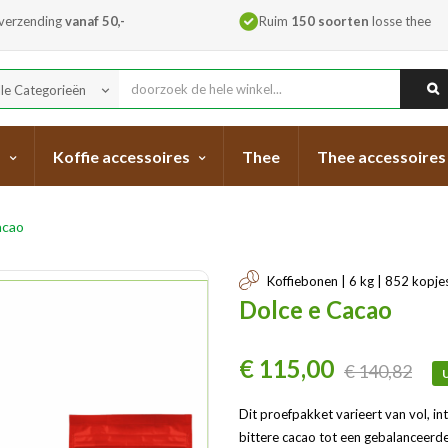
 verzending
vanaf 50,-
Ruim
150 soorten
losse thee
lle Categorieën
keyboard_arrow_down
s
Koffie accessoires
Thee
Thee accessoires
acao
Koffiebonen | 6 kg | 852 kopje
Dolce e Cacao
€ 115,00
€ 140,82
U
Dit proefpakket varieert van vol, in
bittere cacao tot een gebalanceerde