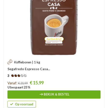
Aanbieding!
Koffiebonen | 1 kg
Segafredo Espresso Casa...
3
Prijs
€ 15,99
Vanaf:
€ 20,99
U bespaart 23 %
BEKIJK & BESTEL
Op voorraad