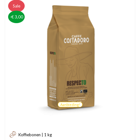
Sale
-€ 3,00
Aanbieding!
Koffiebonen | 1 kg