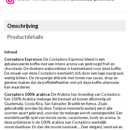
Omschrijving
Productdetails
Inhoud
Costadoro Espresso:
De Costadoro Espresso blend is een
gebalanceerde koffie met een intens aroma van gedroogd fruit en
chocolade. De donkere walnootkleur is kenmerkend voor deze koffie.
De smaak van deze Costadoro kenmerkt zich door een lage zuurgraad,
weinig bitters. De stroperige afdronk met tonen van cacao, drop en
gember maken dat de koffieliefhebber met pit deze koffie uitermate
kan waarderen.
Costadoro 100% arabica:
De Arabica top-branding van Costadoro.
Een 100% Arabica-melange die bestaat uit bonen afkomstig uit
Guatemala, Costa Rica, San Salvador, Brazilië en Kenya. Zoals
gebruikelijk worden bij deze Turijnse meesterbranderij eerst alle
soorten apart gebrand, voordat de melange wordt samengesteld. Een
wonderbaarlijk spel van mooie zuren, cacaotonen, body en aroma. In
deze prijsklasse is de 100% arabica van Costadoro werkelijk
onverslaanbaar. En dan die mooie nasmaak... Zeer elegant, neutraal en