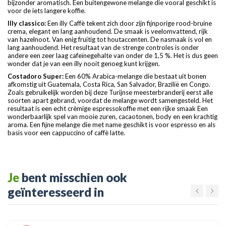
bijzonder aromatisch. Een buitengewone melange die vooral geschikt is
voor de iets langere koffie.
Illy classico:
Een illy Caffè tekent zich door zijn fijnporige rood-bruine
crema, elegant en lang aanhoudend. De smaak is veelomvattend, rijk
van hazelnoot. Van enig fruitig tot houtaccenten. De nasmaak is vol en
lang aanhoudend. Het resultaat van de strenge controles is onder
andere een zeer laag cafeïnegehalte van onder de 1,5 %. Het is dus geen
wonder dat je van een illy nooit genoeg kunt krijgen.
Costadoro Super:
Een 60% Arabica-melange die bestaat uit bonen
afkomstig uit Guatemala, Costa Rica, San Salvador, Brazilië en Congo.
Zoals gebruikelijk worden bij deze Turijnse meesterbranderij eerst alle
soorten apart gebrand, voordat de melange wordt samengesteld. Het
resultaat is een echt crèmige espressokoffie met een rijke smaak Een
wonderbaarlijk spel van mooie zuren, cacaotonen, body en een krachtig
aroma. Een fijne melange die met name geschikt is voor espresso en als
basis voor een cappuccino of caffè latte.
Je
bent misschien ook
geïnteresseerd in