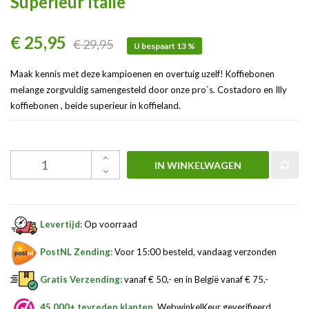
Superieur Italië
€ 25,95
€ 29,95
U bespaart 13 %
Maak kennis met deze kampioenen en overtuig uzelf! Koffiebonen
melange zorgvuldig samengesteld door onze pro`s. Costadoro en Illy
koffiebonen , beide superieur in koffieland.
IN WINKELWAGEN
Levertijd:
Op voorraad
PostNL Zending:
Voor 15:00 besteld, vandaag verzonden
Gratis Verzending:
vanaf € 50,- en in België vanaf € 75,-
45.000+ tevreden klanten
, WebwinkelKeur geverifieerd