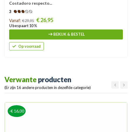
Costadoro respecto...
3
Prijs
€ 26,95
Vanaf:
€ 29,95
U bespaart 10 %
BEKIJK & BESTEL
Op voorraad
Verwante
producten
(Er zijn 16 andere producten in dezelfde categorie)
-€ 16,00