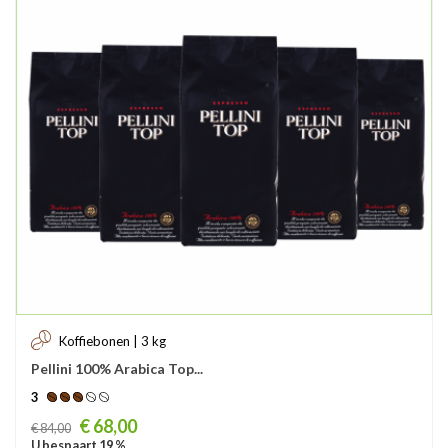
Koffiebonen | 3 kg
Pellini 100% Arabica Top...
3
Prijs
€ 68,00
€ 84,00
U bespaart 19 %