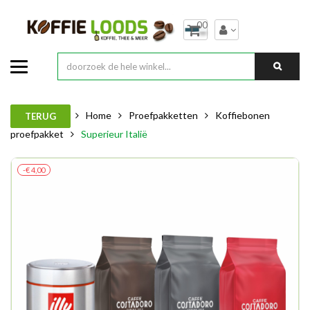
00
Home
Proefpakketten
Koffiebonen
TERUG
proefpakket
Superieur Italië
-€ 4,00