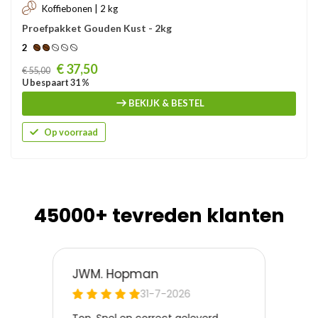
Koffiebonen | 2 kg
Proefpakket Gouden Kust - 2kg
2
Prijs
€ 37,50
€ 55,00
U bespaart 31 %
BEKIJK & BESTEL
Op voorraad
45000+ tevreden klanten