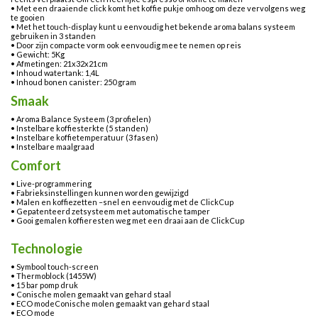
• Met een draaiende click komt het koffie pukje omhoog om deze vervolgens weg
te gooien
• Met het touch-display kunt u eenvoudig het bekende aroma balans systeem
gebruiken in 3 standen
• Door zijn compacte vorm ook eenvoudig mee te nemen op reis
• Gewicht: 5Kg
• Afmetingen: 21x32x21cm
• Inhoud watertank: 1,4L
• Inhoud bonen canister: 250 gram
Smaak
• Aroma Balance Systeem (3 profielen)
• Instelbare koffiesterkte (5 standen)
• Instelbare koffietemperatuur (3 fasen)
• Instelbare maalgraad
Comfort
• Live-programmering
• Fabrieksinstellingen kunnen worden gewijzigd
• Malen en koffiezetten –snel en eenvoudig met de ClickCup
• Gepatenteerd zetsysteem met automatische tamper
• Gooi gemalen koffieresten weg met een draai aan de ClickCup
Technologie
• Symbool touch-screen
• Thermoblock (1455W)
• 15 bar pomp druk
• Conische molen gemaakt van gehard staal
• ECO modeConische molen gemaakt van gehard staal
• ECO mode