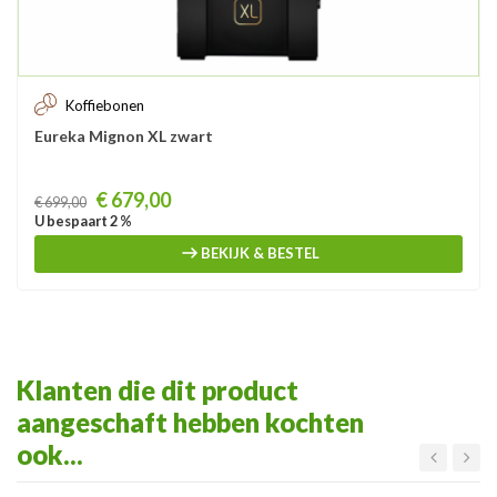
Koffiebonen
Eureka Mignon XL zwart
Prijs
€ 679,00
€ 699,00
U bespaart 2 %
BEKIJK & BESTEL
Klanten die dit product
aangeschaft hebben kochten
ook...