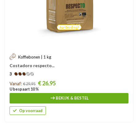
Aanbieding!
Koffiebonen | 1 kg
Costadoro respecto...
3
Prijs
€ 26,95
Vanaf:
€ 29,95
U bespaart 10 %
BEKIJK & BESTEL
Op voorraad