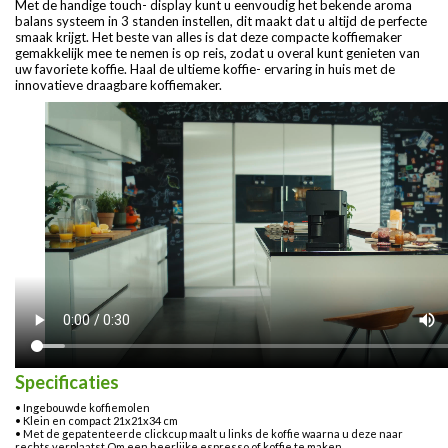
Met de handige touch- display kunt u eenvoudig het bekende aroma
balans systeem in 3 standen instellen, dit maakt dat u altijd de perfecte
smaak krijgt. Het beste van alles is dat deze compacte koffiemaker
gemakkelijk mee te nemen is op reis, zodat u overal kunt genieten van
uw favoriete koffie. Haal de ultieme koffie- ervaring in huis met de
innovatieve draagbare koffiemaker.
Specificaties
• Ingebouwde koffiemolen
• Klein en compact 21x21x34 cm
• Met de gepatenteerde clickcup maalt u links de koffie waarna u deze naar
rechts verplaatst Om een heerlijke espresso of koffie te maken