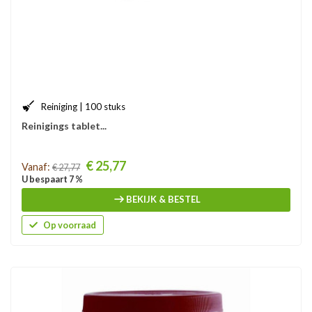
Reiniging | 100 stuks
Reinigings tablet...
Prijs
€ 25,77
Vanaf:
€ 27,77
U bespaart 7 %
BEKIJK & BESTEL
Op voorraad