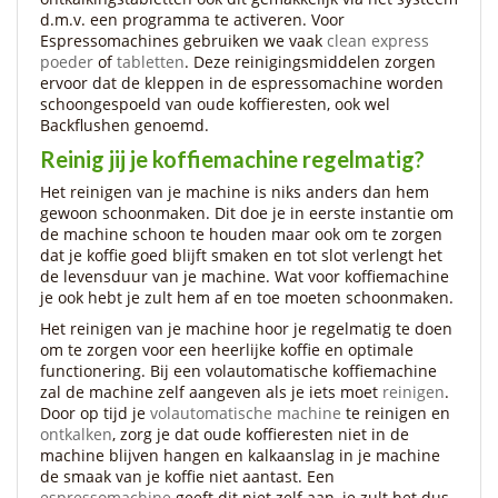
d.m.v. een programma te activeren. Voor
Espressomachines gebruiken we vaak
clean express
poeder
of
tabletten
. Deze reinigingsmiddelen zorgen
ervoor dat de kleppen in de espressomachine worden
schoongespoeld van oude koffieresten, ook wel
Backflushen genoemd.
Reinig jij je koffiemachine regelmatig?
Het reinigen van je machine is niks anders dan hem
gewoon schoonmaken. Dit doe je in eerste instantie om
de machine schoon te houden maar ook om te zorgen
dat je koffie goed blijft smaken en tot slot verlengt het
de levensduur van je machine. Wat voor koffiemachine
je ook hebt je zult hem af en toe moeten schoonmaken.
Het reinigen van je machine hoor je regelmatig te doen
om te zorgen voor een heerlijke koffie en optimale
functionering. Bij een volautomatische koffiemachine
zal de machine zelf aangeven als je iets moet
reinigen
.
Door op tijd je
volautomatische machine
te reinigen en
ontkalken
, zorg je dat oude koffieresten niet in de
machine blijven hangen en kalkaanslag in je machine
de smaak van je koffie niet aantast. Een
espressomachine
geeft dit niet zelf aan, je zult het dus