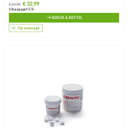
Prijs
€ 32,99
€ 34,99
U bespaart 5 %
BEKIJK & BESTEL
Op voorraad