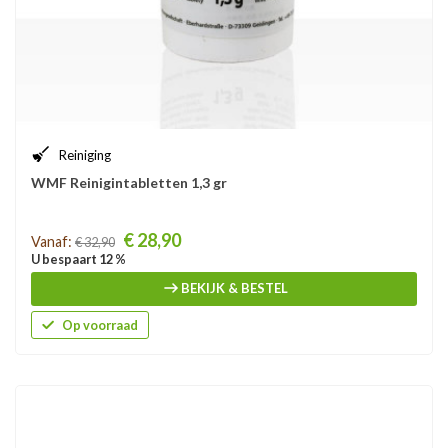
Reiniging
WMF Reinigintabletten 1,3 gr
Prijs
€ 28,90
Vanaf:
€ 32,90
U bespaart 12 %
BEKIJK & BESTEL
Op voorraad