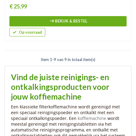
Prijs
€ 25,99
BEKIJK & BESTEL
Op voorraad
Item 1-9 van 9 in totaal item(s)
Vind de juiste reinigings- en
ontkalkingsproducten voor
jouw koffiemachine
Een klassieke filterkoffiemachine wordt gereinigd met
een speciaal reinigingspoeder en ontkalkt met een
speciaal ontkalkingspoeder. Een
koffiemachine
wordt
meestal gereinigd met reinigingstabletten via het
automatische reinigingsprogramma, en ontkalkt met
ontkalkingstabletten ook dit gemakkelijk via het systeem