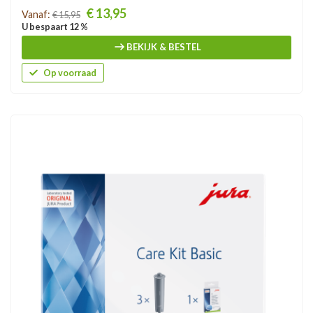
Prijs
€ 13,95
Vanaf:
€ 15,95
U bespaart 12 %
BEKIJK & BESTEL
Op voorraad