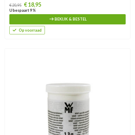
Prijs
€ 18,95
€ 20,95
U bespaart 9 %
BEKIJK & BESTEL
Op voorraad