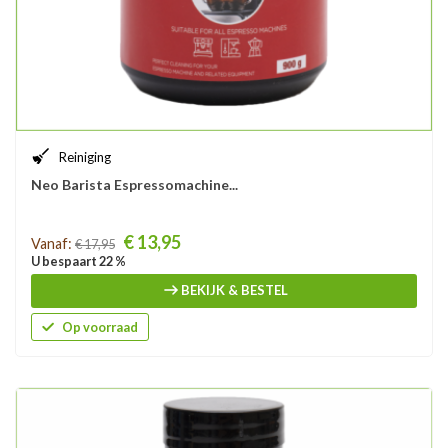
Reiniging
Neo Barista Espressomachine...
Prijs
€ 13,95
Vanaf:
€ 17,95
U bespaart 22 %
BEKIJK & BESTEL
Op voorraad