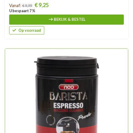
Prijs
€ 9,25
Vanaf:
€ 9,99
U bespaart 7 %
BEKIJK & BESTEL
Op voorraad