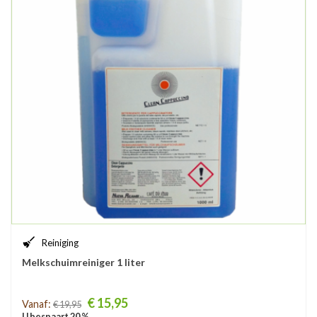
Reiniging
Melkschuimreiniger 1 liter
Prijs
€ 15,95
Vanaf:
€ 19,95
U bespaart 20 %