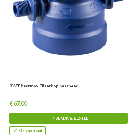
BWT bestmax Filterkop besthead
Prijs
€ 67,00
BEKIJK & BESTEL
Op voorraad