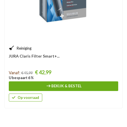
Reiniging
JURA Claris Filter Smart+...
Prijs
€ 42,99
Vanaf:
€ 45,99
U bespaart 6 %
BEKIJK & BESTEL
Op voorraad