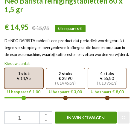
Neo Barista reinigingstabletten 60 x
1,5 gr
€ 14,95
€ 15,95
U bespaart 6 %
De NEO BARISTA tablet is een product dat periodiek wordt gebruikt
tegen verstopping en overgebleven koffiegeur die kunnen ontstaan in
de espressomachine, waarbij koffieresten en vetten worden verwijderd.
Kies uw aantal:
1 stuk
2 stuks
4 stuks
€ 14,95
€ 28,90
€ 55,80
( € 14,45 p/s)
( € 13,95 p/s)
U bespaart € 1,00
U bespaart € 3,00
U bespaart € 8,00
IN WINKELWAGEN