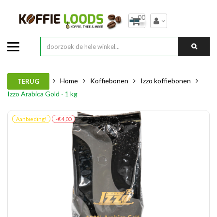
00
Home
Koffiebonen
Izzo koffiebonen
TERUG
Izzo Arabica Gold - 1 kg
Aanbieding!
-€ 4,00