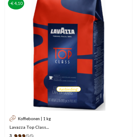
-€ 4,10
Aanbieding!
Koffiebonen | 1 kg
Lavazza Top Class...
3