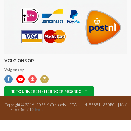
VOLG ONS OP
Volg ons op
RETOURNEREN / HERROEPINGSRECHT
Copyright © 2016 -2026 Koffie Loods | BTW nr.: NL858814870B01 | KvK
nr.: 71698647 |
Sitemap