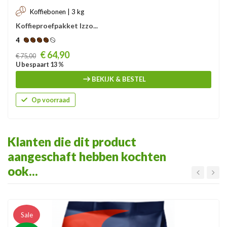
Koffiebonen | 3 kg
Koffieproefpakket Izzo...
4
Prijs
€ 64,90
€ 75,00
U bespaart 13 %
BEKIJK & BESTEL
Op voorraad
Klanten die dit product
aangeschaft hebben kochten
ook...
Sale