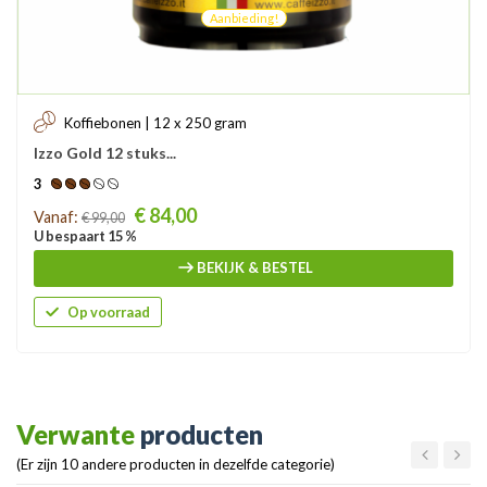
Aanbieding!
Koffiebonen | 12 x 250 gram
Izzo Gold 12 stuks...
3
Prijs
€ 84,00
Vanaf:
€ 99,00
U bespaart 15 %
BEKIJK & BESTEL
Op voorraad
Verwante
producten
(Er zijn 10 andere producten in dezelfde categorie)