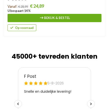
Prijs
€ 24,89
Vanaf:
€ 28,99
U bespaart 14 %
BEKIJK & BESTEL
Op voorraad
45000+ tevreden klanten