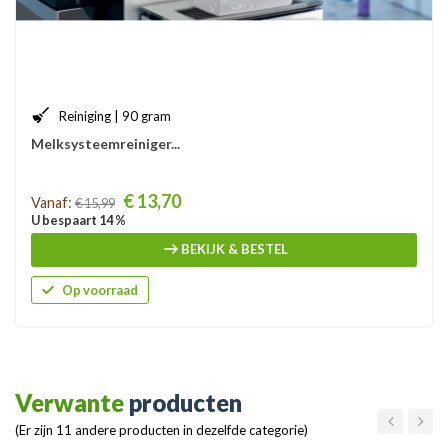
Reiniging | 90 gram
Melksysteemreiniger...
Prijs
€ 13,70
Vanaf:
€ 15,99
U bespaart 14 %
BEKIJK & BESTEL
Op voorraad
Verwante
producten
(Er zijn 11 andere producten in dezelfde categorie)