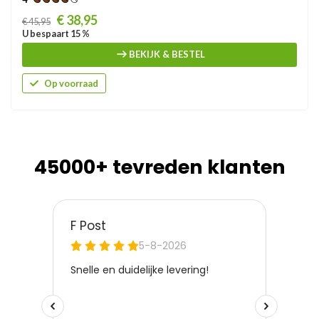
Prijs
€ 38,95
€ 45,95
U bespaart 15 %
BEKIJK & BESTEL
Op voorraad
45000+ tevreden klanten