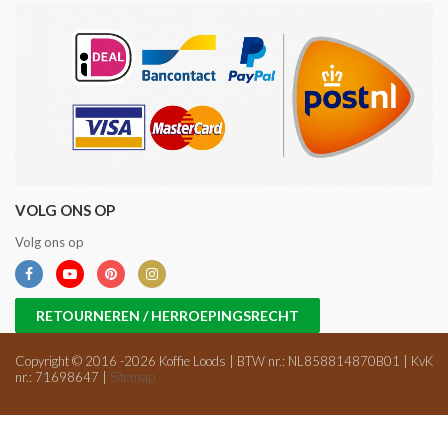
VOLG ONS OP
Volg ons op
RETOURNEREN / HERROEPINGSRECHT
Copyright © 2016 -2026 Koffie Loods | BTW nr.: NL858814870B01 | KvK
nr.: 71698647 |
Sitemap