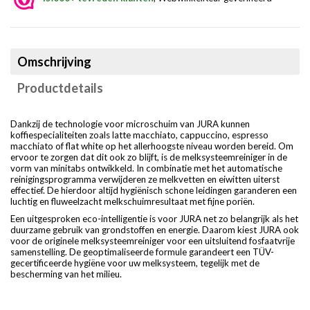
Omschrijving
Productdetails
Dankzij de technologie voor microschuim van JURA kunnen
koffiespecialiteiten zoals latte macchiato, cappuccino, espresso
macchiato of flat white op het allerhoogste niveau worden bereid. Om
ervoor te zorgen dat dit ook zo blijft, is de melksysteemreiniger in de
vorm van minitabs ontwikkeld. In combinatie met het automatische
reinigingsprogramma verwijderen ze melkvetten en eiwitten uiterst
effectief. De hierdoor altijd hygiënisch schone leidingen garanderen een
luchtig en fluweelzacht melkschuimresultaat met fijne poriën.
Een uitgesproken eco-intelligentie is voor JURA net zo belangrijk als het
duurzame gebruik van grondstoffen en energie. Daarom kiest JURA ook
voor de originele melksysteemreiniger voor een uitsluitend fosfaatvrije
samenstelling. De geoptimaliseerde formule garandeert een TÜV-
gecertificeerde hygiëne voor uw melksysteem, tegelijk met de
bescherming van het milieu.