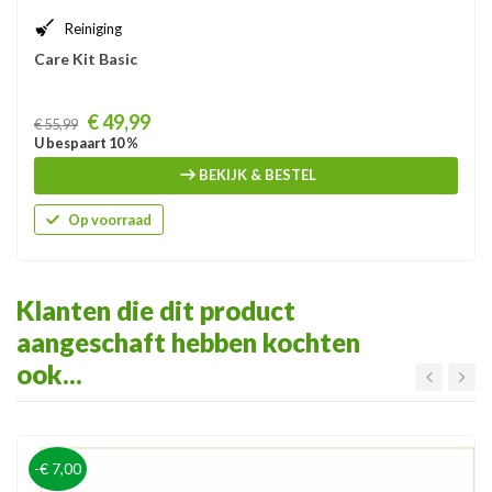
Reiniging
Care Kit Basic
Prijs
€ 49,99
€ 55,99
U bespaart 10 %
BEKIJK & BESTEL
Op voorraad
Klanten die dit product
aangeschaft hebben kochten
ook...
-€ 7,00