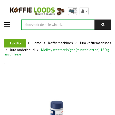
00
Home
Koffiemachines
Jura koffiemachines
TERUG
Jura onderhoud
Melksysteemreiniger (minitabletten) 180 g
navulflesje