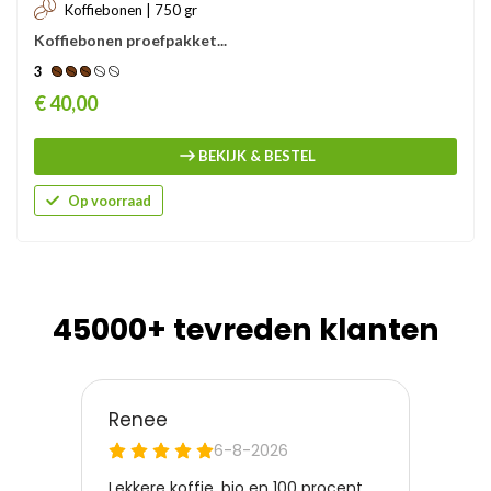
Koffiebonen | 750 gr
Koffiebonen proefpakket...
3
Prijs
€ 40,00
BEKIJK & BESTEL
Op voorraad
45000+ tevreden klanten