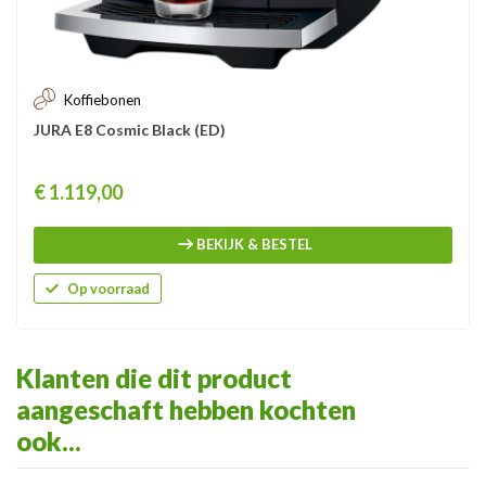
Koffiebonen
JURA E8 Cosmic Black (ED)
Prijs
€ 1.119,00
BEKIJK & BESTEL
Op voorraad
Klanten die dit product
aangeschaft hebben kochten
ook...