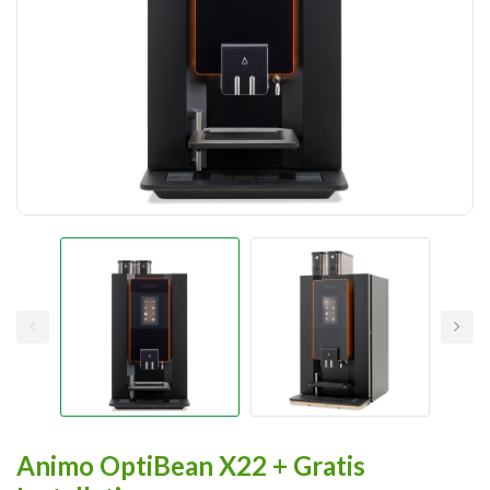
Animo OptiBean X22 + Gratis