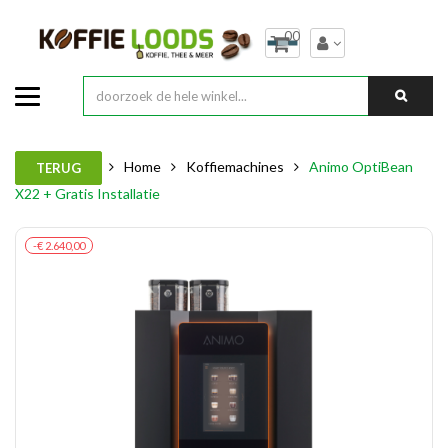
00
Home
Koffiemachines
Animo OptiBean
TERUG
X22 + Gratis Installatie
-€ 2.640,00