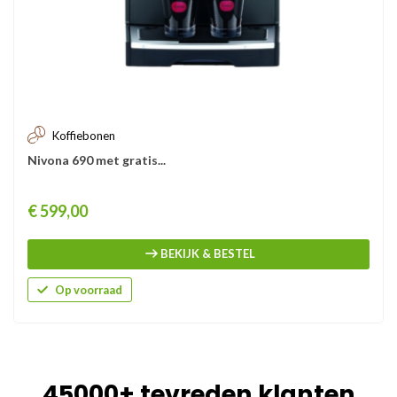
Koffiebonen
Nivona 690 met gratis...
Prijs
€ 599,00
BEKIJK & BESTEL
Op voorraad
45000+ tevreden klanten