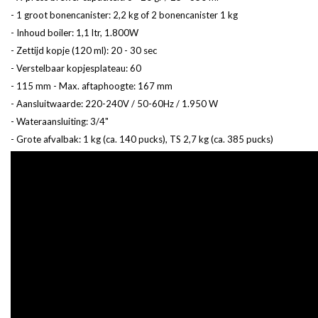
- 1 groot bonencanister: 2,2 kg of 2 bonencanister 1 kg
- Inhoud boiler: 1,1 ltr, 1.800W
- Zettijd kopje (120 ml): 20 - 30 sec
- Verstelbaar kopjesplateau: 60
- 115 mm - Max. aftaphoogte: 167 mm
- Aansluitwaarde: 220-240V / 50-60Hz / 1.950 W
- Wateraansluiting: 3/4"
- Grote afvalbak: 1 kg (ca. 140 pucks), TS 2,7 kg (ca. 385 pucks)