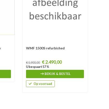
e
WMF 1500S refurbished
Conti 
Prijs
Prijs
€ 2.490,00
€ 4.7
€ 5.900,00
U bespaart 57 %
BEKIJK & BESTEL
Op voorraad