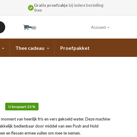
Gratis proefzakje
bij iedere bestelling
thee
Account
00
Thee cadeau
Proefpakket
U bespaart 23 %
 moment van heerlijk fris en vers gekoeld water. Deze machine
Makkelijk bedienbaar door middel van een Push and Hold
nen en flessen ermee vullen om mee te nemen.