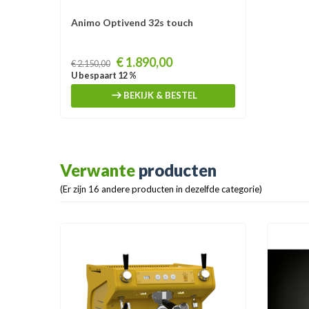
Animo Optivend 32s touch
Prijs
€ 1.890,00
€ 2.150,00
U bespaart 12 %
BEKIJK & BESTEL
Verwante
producten
(Er zijn 16 andere producten in dezelfde categorie)