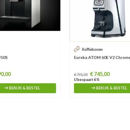
Koffiebonen
50S
Eureka ATOM 60E V2 Chrom
Prijs
90,00
€ 745,00
€ 795,00
U bespaart 6 %
BEKIJK & BESTEL
BEKIJK & BESTEL