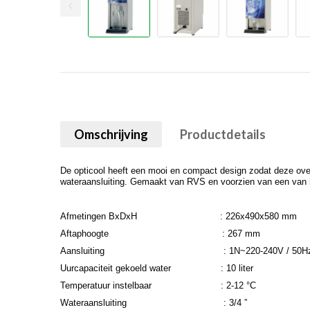
Omschrijving
Productdetails
De opticool heeft een mooi en compact design zodat deze overal
wateraansluiting. Gemaakt van RVS en voorzien van een van 
Afmetingen BxDxH
: 226x490x580 mm
Aftaphoogte
: 267 mm
Aansluiting
: 1N~220-240V / 50H
Uurcapaciteit gekoeld water
: 10 liter
Temperatuur instelbaar
: 2-12 °C
Wateraansluiting
: 3/4 ”