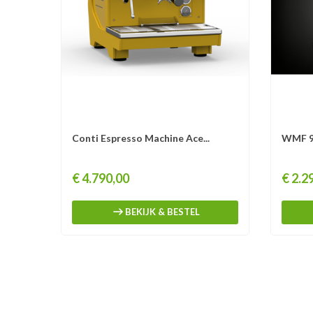
Conti Espresso Machine Ace...
WMF 9
Prijs
Prijs
€ 4.790,00
€ 2.2
BEKIJK & BESTEL