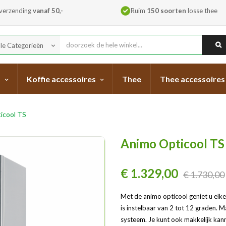
 verzending
vanaf 50,-
Ruim
150 soorten
losse thee
lle Categorieën
keyboard_arrow_down
s
Koffie accessoires
Thee
Thee accessoires
icool TS
Animo Opticool TS
€ 1.329,00
€ 1.730,00
Met de animo opticool geniet u elke
is instelbaar van 2 tot 12 graden. 
systeem. Je kunt ook makkelijk kan