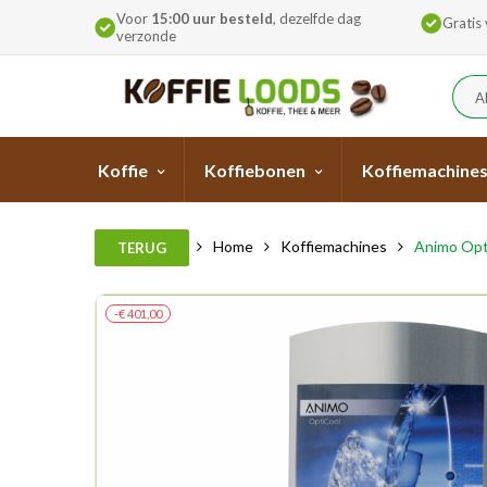
Voor
15:00 uur besteld
, dezelfde dag
Gratis
verzonde
A
Koffie
Koffiebonen
Koffiemachine
Home
Koffiemachines
Animo Opt
TERUG
-€ 401,00