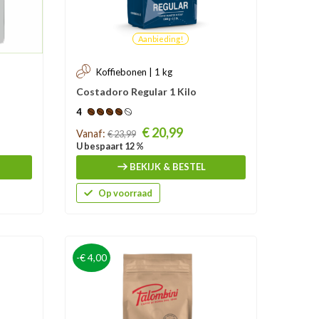
Aanbieding!
Koffiebonen | 1 kg
Costadoro Regular 1 Kilo
4
Prijs
€ 20,99
Vanaf:
€ 23,99
U bespaart 12 %
BEKIJK & BESTEL
Op voorraad
-€ 4,00