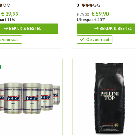
3
Prijs
€ 39,99
€ 59,90
€ 75,00
art 11 %
U bespaart 20 %
BEKIJK & BESTEL
BEKIJK & BESTEL
 voorraad
Op voorraad