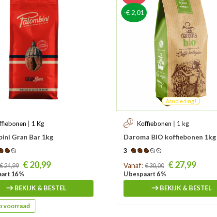
-€ 2,01
Aanbieding!
ffiebonen | 1 Kg
Koffiebonen | 1 kg
ini Gran Bar 1kg
Daroma BIO koffiebonen 1kg
3
Prijs
€ 20,99
€ 27,99
Vanaf:
€ 24,99
€ 30,00
art 16 %
U bespaart 6 %
BEKIJK & BESTEL
BEKIJK & BESTEL
 voorraad