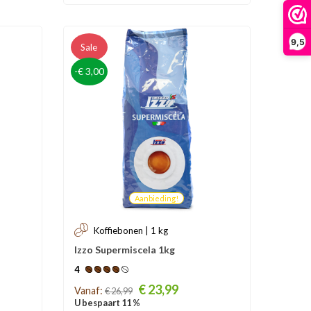
9,5
Sale
-€ 3,00
Aanbieding!
Koffiebonen | 1 kg
Izzo Supermiscela 1kg
4
Prijs
€ 23,99
Vanaf:
€ 26,99
U bespaart 11 %