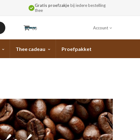
Gratis proefzakje
bij iedere bestelling
thee
Account
00
Thee cadeau
Proefpakket