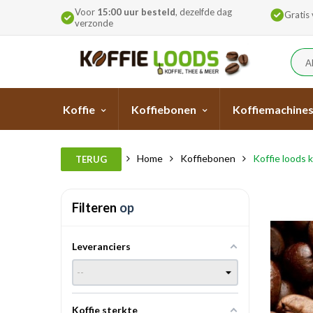
Voor
15:00 uur besteld
, dezelfde dag
Gratis
verzonde
A
Koffie
Koffiebonen
Koffiemachine
Home
Koffiebonen
Koffie loods 
TERUG
Filteren
op
Leveranciers
Koffie sterkte