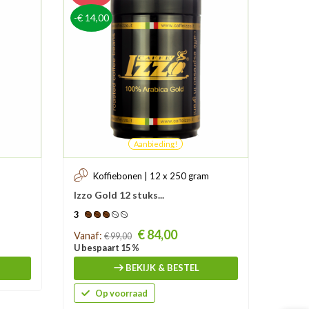
-€ 14,00
Aanbieding!
Koffiebonen | 12 x 250 gram
Izzo Gold 12 stuks...
3
Prijs
€ 84,00
Vanaf:
€ 99,00
U bespaart 15 %
BEKIJK & BESTEL
Op voorraad