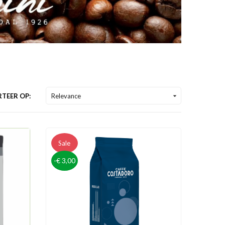
TEER OP:
Relevance

Sale
-€ 3,00