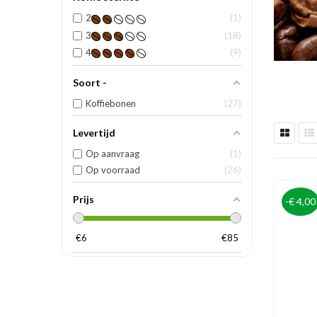
2
1
3
18
4
9
Soort -
Koffiebonen
27
Levertijd
Op aanvraag
1
Op voorraad
26
Prijs
-€ 4,00
€
6
€
85