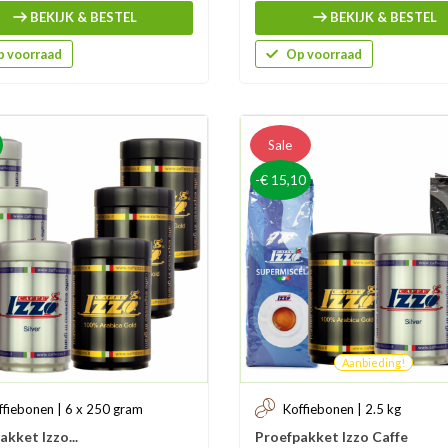
BEKIJK & BESTEL
BEKIJK & BESTEL
 voorraad
Op voorraad
Sale
-€ 15,10
Aanbieding!
ffiebonen | 6 x 250 gram
Koffiebonen | 2.5 kg
akket Izzo...
Proefpakket Izzo Caffe