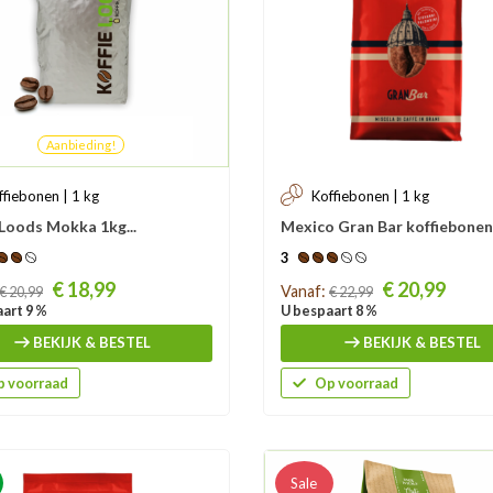
Aanbieding!
ffiebonen | 1 kg
Koffiebonen | 1 kg
 Loods Mokka 1kg...
Mexico Gran Bar koffiebonen.
3
Prijs
€ 18,99
€ 20,99
Vanaf:
€ 20,99
€ 22,99
art 9 %
U bespaart 8 %
BEKIJK & BESTEL
BEKIJK & BESTEL
 voorraad
Op voorraad
Sale