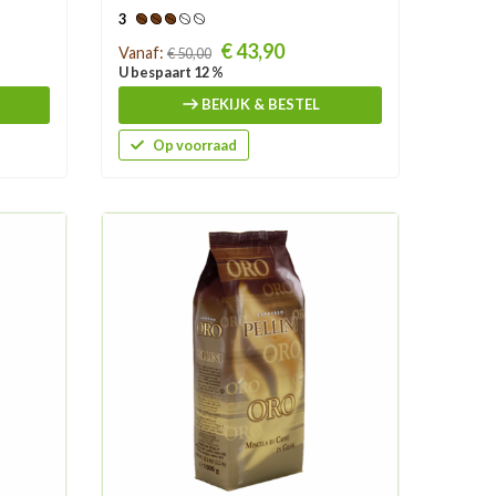
3
Prijs
€ 43,90
Vanaf:
€ 50,00
U bespaart 12 %
BEKIJK & BESTEL
Op voorraad