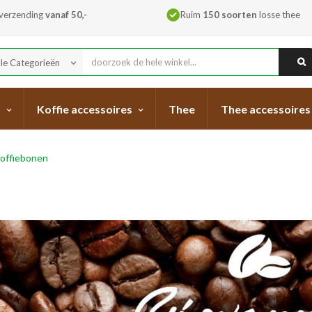
 verzending
vanaf 50,-
Ruim
150 soorten
losse thee
lle Categorieën
keyboard_arrow_down
s
Koffie accessoires
Thee
Thee accessoires
koffiebonen