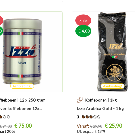
Sale
0
-€ 4,00
Aanbieding!
Aanbieding!
ffiebonen | 12 x 250 gram
Koffiebonen | 1kg
lver koffiebonen 12x...
Izzo Arabica Gold - 1 kg
3
Prijs
€ 75,00
€ 25,90
Vanaf:
€ 94,00
€ 29,90
art 20 %
U bespaart 13 %