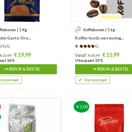
Aanbieding!
ffiebonen | 1 Kg
Koffiebonen | 1 kg
ini Gusto Oro...
Koffie-loods verrassing...
4
Prijs
€ 19,99
€ 15,99
Vanaf:
€ 23,99
€ 20,99
art 16 %
U bespaart 23 %
BEKIJK & BESTEL
BEKIJK & BESTEL
 voorraad
Op voorraad
-€ 2,00