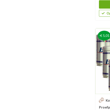
Op
-€ 5,01
Ko
Proefp