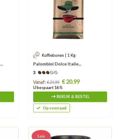
Koffiebonen | 1 Kg
..
Palombini Dolce Italie...
3
Prijs
€ 20,99
Vanaf:
€ 24,99
U bespaart 16 %
BEKIJK & BESTEL
Op voorraad
Sale