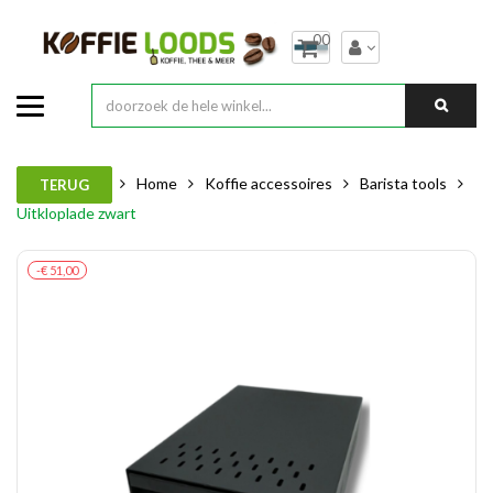
00
Home
Koffie accessoires
Barista tools
TERUG
Uitkloplade zwart
-€ 51,00