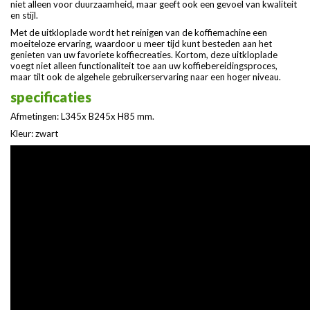
niet alleen voor duurzaamheid, maar geeft ook een gevoel van kwaliteit
en stijl.
Met de uitkloplade wordt het reinigen van de koffiemachine een
moeiteloze ervaring, waardoor u meer tijd kunt besteden aan het
genieten van uw favoriete koffiecreaties. Kortom, deze uitkloplade
voegt niet alleen functionaliteit toe aan uw koffiebereidingsproces,
maar tilt ook de algehele gebruikerservaring naar een hoger niveau.
specificaties
Afmetingen: L345x B245x H85 mm.
Kleur: zwart