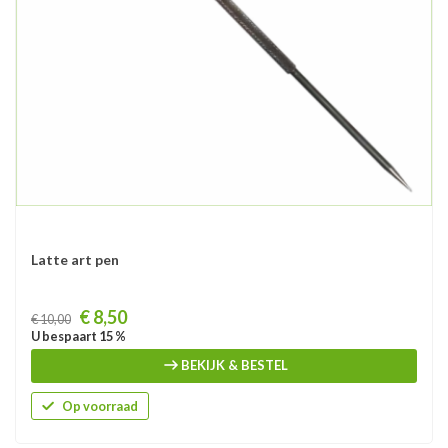
Latte art pen
Prijs
€ 8,50
€ 10,00
U bespaart 15 %
BEKIJK & BESTEL
Op voorraad