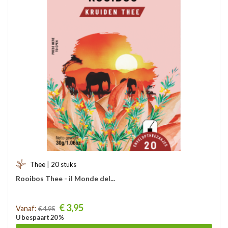
Thee | 20 stuks
Rooibos Thee - il Monde del...
Prijs
€ 3,95
Vanaf:
€ 4,95
U bespaart 20 %