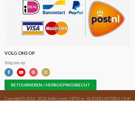
VOLG ONS OP
Volg ons op
RETOURNEREN / HERROEPINGSRECHT
Copyright © 2016 -2026 Koffie Loods | BTW nr.: NL858814870B01 | KvK
nr.: 71698647 |
Sitemap