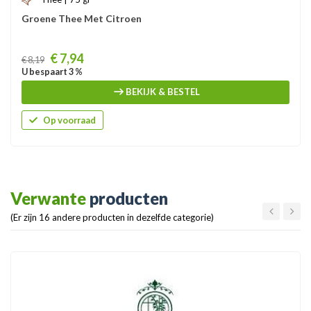
Groene Thee Met Citroen
Prijs
€ 7,94
€ 8,19
U bespaart 3 %
BEKIJK & BESTEL
Op voorraad
Verwante
producten
(Er zijn 16 andere producten in dezelfde categorie)