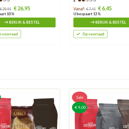
2
Prijs
€ 26,95
€ 6,45
Vanaf:
€ 29,95
€ 7,45
art 10 %
U bespaart 13 %
BEKIJK & BESTEL
BEKIJK & BESTEL
 voorraad
Op voorraad
Sale
-€ 9,00