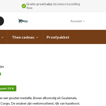
Gratis proefzakje
bij iedere bestelling
thee
Account
00
Thee cadeau
Proefpakket
jes
a
paart 33 %
an een gouden medaille. Bonen afkomstig uit Guatemala,
en Congo. De smaken zijn veelomvattend, rijk van hazelnoot.