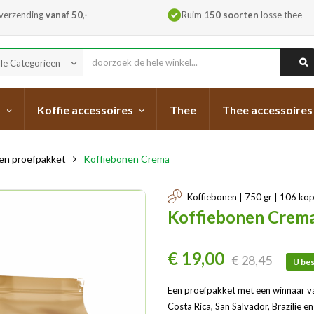
 verzending
vanaf 50,-
Ruim
150 soorten
losse thee
lle Categorieën
keyboard_arrow_down
s
Koffie accessoires
Thee
Thee accessoires
en proefpakket
Koffiebonen Crema
Koffiebonen | 750 gr | 106 kop
Koffiebonen Crem
€ 19,00
€ 28,45
U bes
Een proefpakket met een winnaar v
Costa Rica, San Salvador, Brazilië 