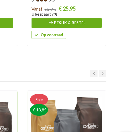
3
3
Prijs
Prijs
€ 25,95
Vanaf:
Vanaf:
€ 27,95
U bespaart 7 %
U besp
BEKIJK & BESTEL
Op voorraad
O
-€ 7,0
Sale
-€ 13,85