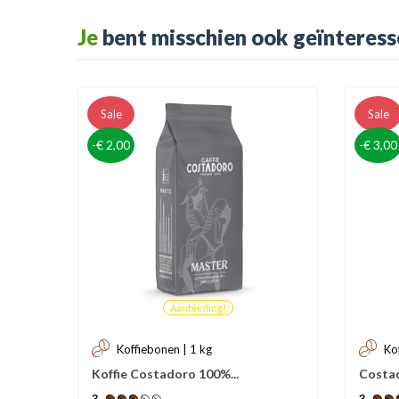
Je
bent misschien ook geïnteress
Sale
Sale
-€ 2,00
-€ 3,00
Aanbieding!
Koffiebonen | 1 kg
Ko
Koffie Costadoro 100%...
Costad