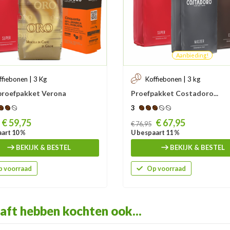
Aanbieding!
ffiebonen | 3 Kg
Koffiebonen | 3 kg
proefpakket Verona
Proefpakket Costadoro...
3
Prijs
€ 59,75
€ 67,95
€ 76,95
art 10 %
U bespaart 11 %
BEKIJK & BESTEL
BEKIJK & BESTEL
 voorraad
Op voorraad
aft hebben kochten ook...