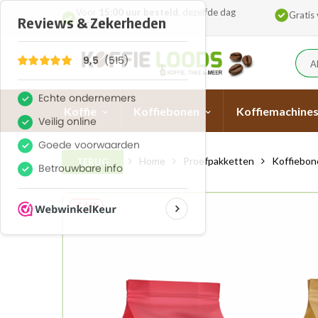
Voor
15:00 uur besteld
, dezelfde dag
Gratis
verzonde
A
Koffie
Koffiebonen
Koffiemachine
Home
Proefpakketten
Koffiebon
TERUG
-€ 9,45