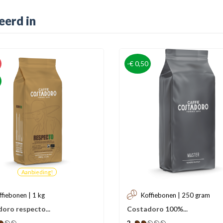
eerd in
-€ 0,50
Aanbieding!
ffiebonen | 1 kg
Koffiebonen | 250 gram
oro respecto...
Costadoro 100%...