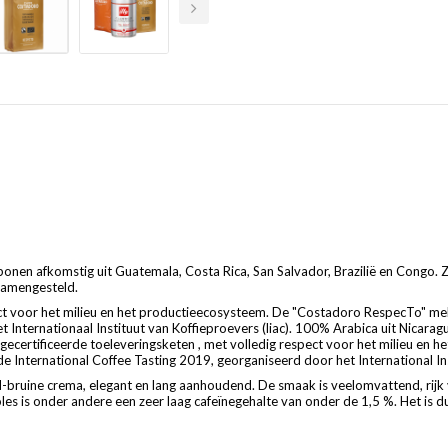
nen afkomstig uit Guatemala, Costa Rica, San Salvador, Brazilië en Congo. Z
samengesteld.
ct voor het milieu en het productieecosysteem. De "Costadoro RespecTo" m
 Internationaal Instituut van Koffieproevers (liac). 100% Arabica uit Nicarag
gecertificeerde toeleveringsketen , met volledig respect voor het milieu en
ternational Coffee Tasting 2019, georganiseerd door het International Instit
ood-bruine crema, elegant en lang aanhoudend. De smaak is veelomvattend, rijk
les is onder andere een zeer laag cafeïnegehalte van onder de 1,5 %. Het is du