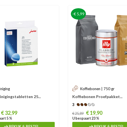
-€ 5,99
iniging
Koffiebonen | 750 gr
inigingstabletten 25...
Koffiebonen Proefpakket...
3
Prijs
€ 32,99
€ 19,90
€ 25,89
art 5 %
U bespaart 23 %
BEKIJK & BESTEL
BEKIJK & BESTEL