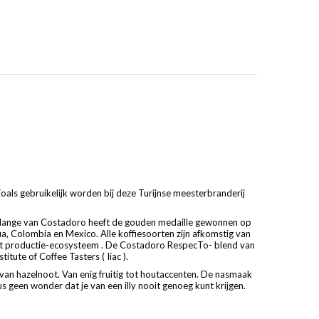
oals gebruikelijk worden bij deze Turijnse meesterbranderij
elange van Costadoro heeft de gouden medaille gewonnen op
ua, Colombia en Mexico. Alle koffiesoorten zijn afkomstig van
 het productie-ecosysteem . De Costadoro RespecTo- blend van
ute of Coffee Tasters ( Iiac ).
 van hazelnoot. Van enig fruitig tot houtaccenten. De nasmaak
s geen wonder dat je van een illy nooit genoeg kunt krijgen.