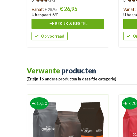
3
3
Prijs
Prijs
€ 26,95
Vanaf:
Vanaf:
€ 28,95
U bespaart 6 %
U bespa
BEKIJK & BESTEL
Op voorraad
Op
Verwante
producten
(Er zijn 16 andere producten in dezelfde categorie)
-€ 17,50
-€ 7,20