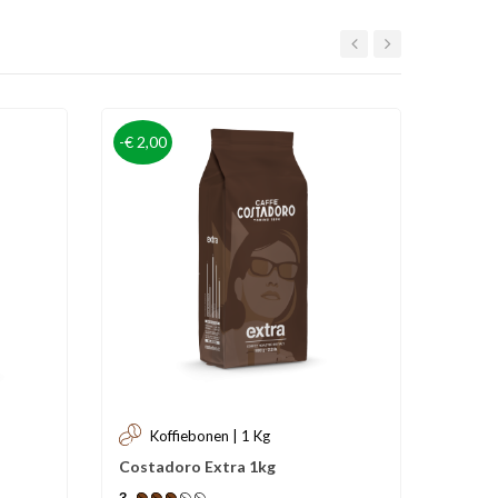
-€ 2,00
Sale
-€ 1,0
Koffiebonen | 1 Kg
Ko
Costadoro Extra 1kg
Costa