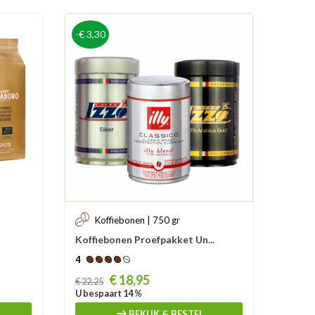
-€ 3,30
Sale
-€ 3,0
Koffiebonen | 750 gr
Ko
Koffiebonen Proefpakket Un...
Costa
4
4
Prijs
Prijs
€ 18,95
Vanaf:
€ 22,25
U bespaart 14 %
U besp
BEKIJK & BESTEL