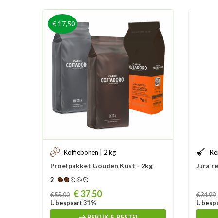
-€ 17,50
Koffiebonen | 2 kg
Re
Proefpakket Gouden Kust - 2kg
Jura re
2
Prijs
Prijs
€ 37,50
€ 55,00
€ 34,99
U bespaart 31 %
U bespa
BEKIJK & BESTEL