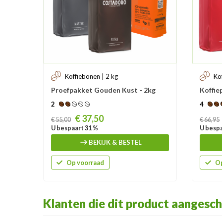
Koffiebonen | 2 kg
Ko
Proefpakket Gouden Kust - 2kg
Koffie
2
4
Prijs
Prijs
€ 37,50
€ 55,00
€ 66,95
U bespaart 31 %
U bespa
BEKIJK & BESTEL
Op voorraad
Op
Klanten die dit product aangesch