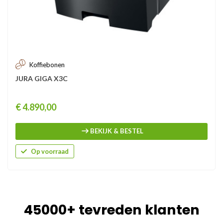
Koffiebonen
JURA GIGA X3C
Prijs
€ 4.890,00
BEKIJK & BESTEL
Op voorraad
45000+ tevreden klanten