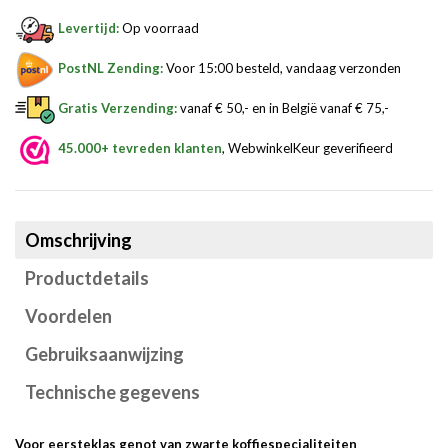
Levertijd:
Op voorraad
PostNL Zending:
Voor 15:00 besteld, vandaag verzonden
Gratis Verzending:
vanaf € 50,- en in België vanaf € 75,-
45.000+ tevreden klanten
, WebwinkelKeur geverifieerd
Omschrijving
Productdetails
Voordelen
Gebruiksaanwijzing
Technische gegevens
Voor eersteklas genot van zwarte koffiespecialiteiten