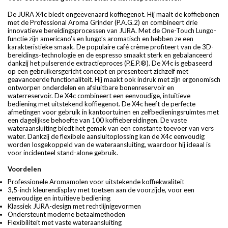
De JURA X4c biedt ongeëvenaard koffiegenot. Hij maalt de koffiebonen
met de Professional Aroma Grinder (P.A.G.2) en combineert drie
innovatieve bereidingsprocessen van JURA. Met de One-Touch Lungo-
functie zijn americano’s en lungo’s aromatisch en hebben ze een
karakteristieke smaak. De populaire café crème profiteert van de 3D-
bereidings-technologie en de espresso smaakt sterk en gebalanceerd
dankzij het pulserende extractieproces (P.E.P.®). De X4c is gebaseerd
op een gebruikersgericht concept en presenteert zichzelf met
geavanceerde functionaliteit. Hij maakt ook indruk met zijn ergonomisch
ontworpen onderdelen en afsluitbare bonenreservoir en
waterreservoir. De X4c combineert een eenvoudige, intuïtieve
bediening met uitstekend koffiegenot. De X4c heeft de perfecte
afmetingen voor gebruik in kantoortuinen en zelfbedieningsruimtes met
een dagelijkse behoefte van 100 koffiebereidingen. De vaste
wateraansluiting biedt het gemak van een constante toevoer van vers
water. Dankzij de flexibele aansluitoplossing kan de X4c eenvoudig
worden losgekoppeld van de wateraansluiting, waardoor hij ideaal is
voor incidenteel stand-alone gebruik.
Voordelen
Professionele Aromamolen voor uitstekende koffiekwaliteit
3,5-inch kleurendisplay met toetsen aan de voorzijde, voor een
eenvoudige en intuïtieve bediening
Klassiek JURA-design met rechtlijnigevormen
Ondersteunt moderne betaalmethoden
Flexibiliteit met vaste wateraansluiting