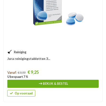
Reiniging
Jura reinigingstabletten 3...
Prijs
€ 9,25
Vanaf:
€ 9,99
U bespaart 7 %
BEKIJK & BESTEL
Op voorraad