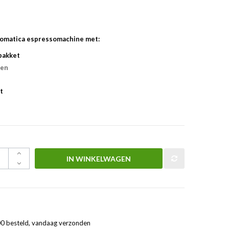
Romatica espressomachine met:
pakket
zen
t
IN WINKELWAGEN
0 besteld, vandaag verzonden