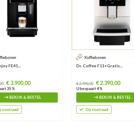
ffiebonen
Koffiebonen
njoy FE41...
Dr. Coffee F11+Gratis...
Prijs
€ 3.900,00
€ 2.390,00
,00
€ 2.490,00
art 35 %
U bespaart 4 %
BEKIJK & BESTEL
BEKIJK & BESTEL
 voorraad
Op voorraad