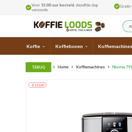
Voor
15:00 uur besteld
, dezelfde dag
Gratis
verzonde
A
Koffie
Koffiebonen
Koffiemachine
Home
Koffiemachines
Nivona 799
TERUG
-€ 110,00