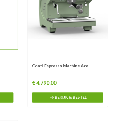
Ko
Conti Espresso Machine Ace...
Nivona
Prijs
Prijs
€ 4.790,00
€ 75
BEKIJK & BESTEL
O