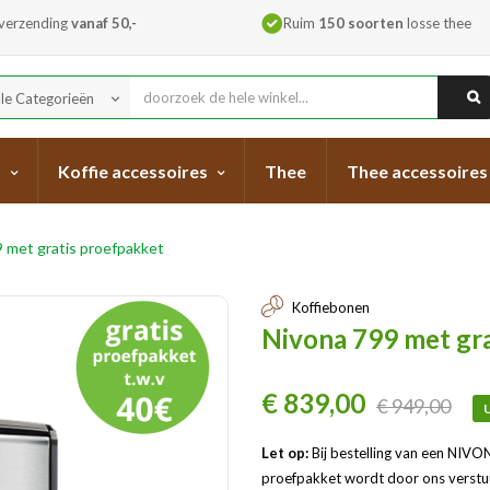
 verzending
vanaf 50,-
Ruim
150 soorten
losse thee
lle Categorieën
keyboard_arrow_down
s
Koffie accessoires
Thee
Thee accessoires
 met gratis proefpakket
Koffiebonen
Nivona 799 met gra
€ 839,00
€ 949,00
U
Let op:
Bij bestelling van een NIVO
proefpakket wordt door ons verstu