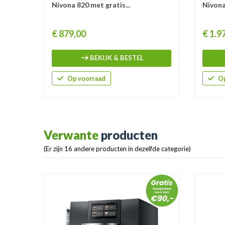
Nivona 820 met gratis...
Nivona
Prijs
Prijs
€ 879,00
€ 1.9
BEKIJK & BESTEL
Op voorraad
Op
Verwante
producten
(Er zijn 16 andere producten in dezelfde categorie)