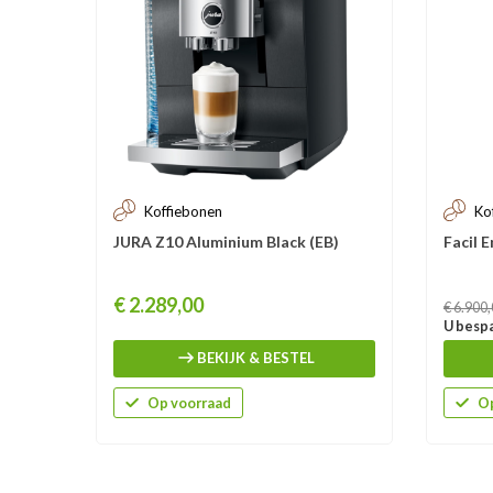
Koffiebonen
Ko
JURA Z10 Aluminium Black (EB)
Facil E
Prijs
Prijs
€ 2.289,00
€ 6.900
U bespa
BEKIJK & BESTEL
Op voorraad
Op