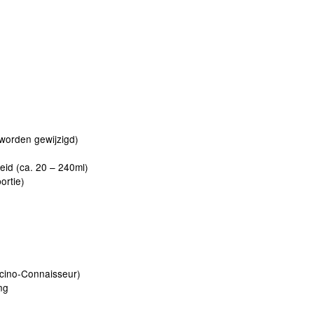
worden gewijzigd)
heid (ca. 20 – 240ml)
ortie)
ccino-Connaisseur)
ng