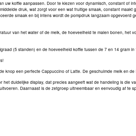
van uw koffie aanpassen. Door te kiezen voor dynamisch, constant of int
 gemiddelde druk, wat zorgt voor een wat fruitige smaak, constant maak
anceerde smaak en bij intens wordt de pompdruk langzaam opgevoerd ge
emperatuur van het water of de melk, de hoeveelheid te malen bonen, het
lgraad (5 standen) en de hoeveelheid koffie tussen de 7 en 14 gram in t
s!
de knop een perfecte Cappuccino of Latte. De geschuimde melk en de k
r het duidelijke display, dat precies aangeeft wat de handeling is die v
n uitvoeren. Daarnaast is de zetgroep uitneembaar en eenvoudig af te 