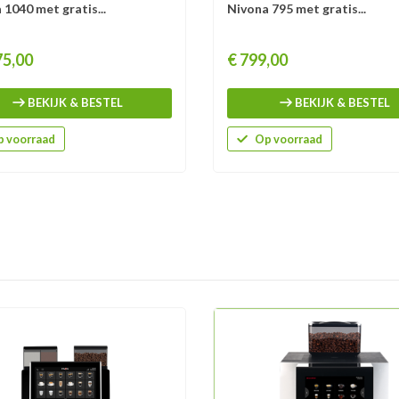
 1040 met gratis...
Nivona 795 met gratis...
Prijs
75,00
€ 799,00
BEKIJK & BESTEL
BEKIJK & BESTEL
 voorraad
Op voorraad