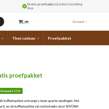
Gratis proefzakje
bij iedere bestelling
thee
Account
00
Thee cadeau
Proefpakket
tis proefpakket
 bespaart 11 %
NA koffiemachine ontvangt u twee aparte zendingen. Het
urd, en de koffiemachine zal rechtstreeks door NIVONA