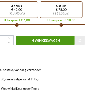
3 stuks
6 stuks
€ 42,00
€ 78,00
( € 14,00 p/s)
( € 13,00 p/s)
U bespaart € 6,00
U bespaart € 18,00
IN WINKELWAGEN
0 besteld, vandaag verzonden
50,- en in België vanaf € 75,-
, WebwinkelKeur geverifieerd