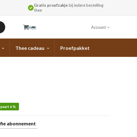
Gratis proefzakje
bij iedere bestelling
thee
Account
00
Thee cadeau
Proefpakket
paart 6 %
fie abonnement