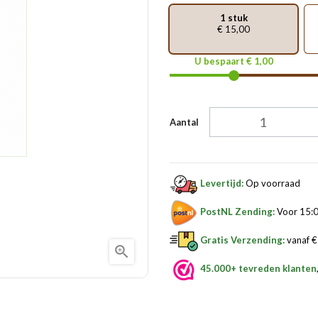
1 stuk
€ 15,00
U bespaart € 1,00
Aantal
Levertijd:
Op voorraad
PostNL Zending:
Voor 15:0
Gratis Verzending:
vanaf € 

45.000+ tevreden klanten