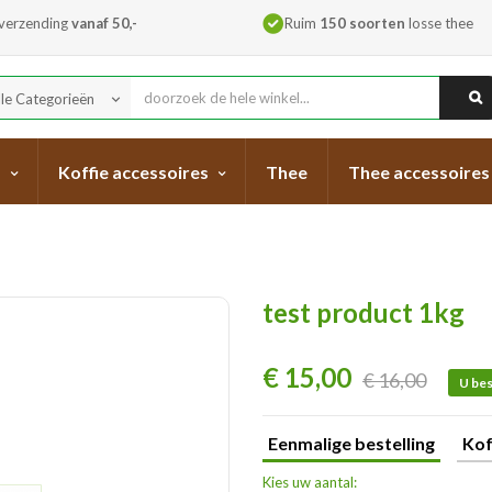
 verzending
vanaf 50,-
Ruim
150 soorten
losse thee
lle Categorieën
keyboard_arrow_down
s
Koffie accessoires
Thee
Thee accessoires
test product 1kg
€ 15,00
€ 16,00
U bes
Eenmalige bestelling
Kof
Kies uw aantal: