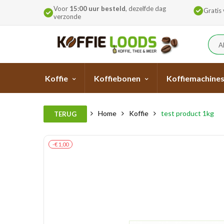
Voor
15:00 uur besteld
, dezelfde dag
Gratis
verzonde
A
Koffie
Koffiebonen
Koffiemachine
Home
Koffie
test product 1kg
TERUG
-€ 1,00