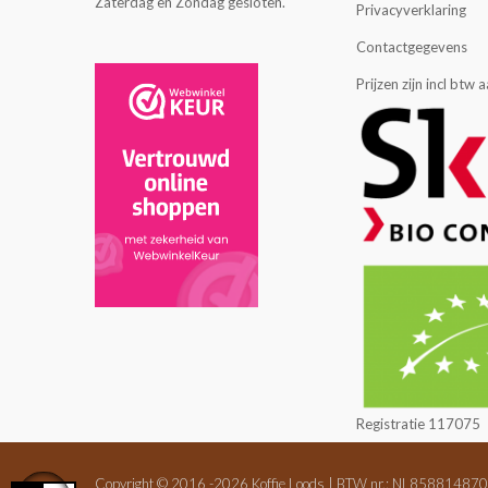
Zaterdag en Zondag gesloten.
Privacyverklaring
Contactgegevens
Prijzen zijn incl btw
Registratie 117075
Copyright © 2016 -2026 Koffie Loods | BTW nr.: NL858814870