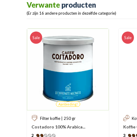
Verwante
producten
(Er zijn 16 andere producten in dezelfde categorie)
Sale
Sale
Aanbieding!
Filter koffie | 250 gr
Ko
Costadoro 100% Arabica...
Koffie
2
3