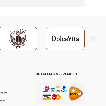
E
BETALEN & VERZENDEN
ragen
veren