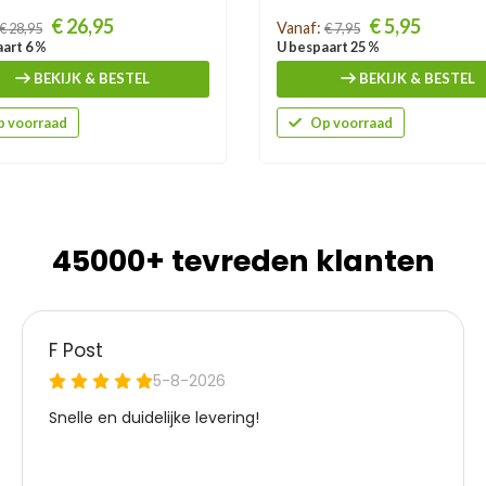
Prijs
€ 26,95
€ 5,95
Vanaf:
€ 28,95
€ 7,95
art 6 %
U bespaart 25 %
BEKIJK & BESTEL
BEKIJK & BESTEL
 voorraad
Op voorraad
45000+ tevreden klanten