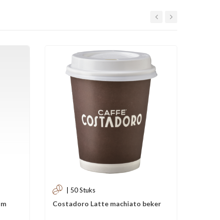
| 50 Stuks
E
am
Costadoro Latte machiato beker
Ese Po
4