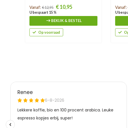
Prijs
Prijs
€ 10,95
Vanaf:
Vanaf:
€ 12,95
U bespaart 15 %
U bespa
BEKIJK & BESTEL
Op voorraad
Op