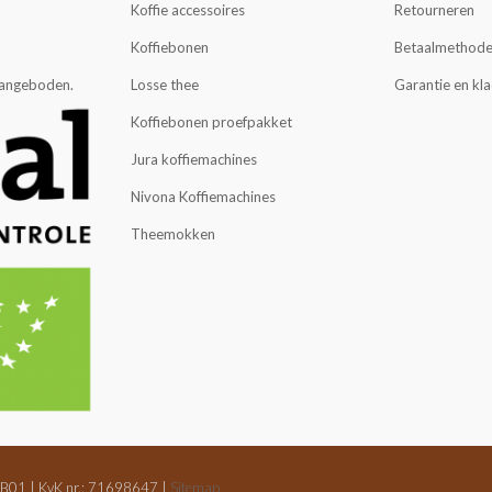
Koffie accessoires
Retourneren
Koffiebonen
Betaalmethod
 aangeboden.
Losse thee
Garantie en kl
Koffiebonen proefpakket
Jura koffiemachines
Nivona Koffiemachines
Theemokken
B01 | KvK nr.: 71698647 |
Sitemap