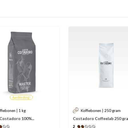
Aanbieding!
ffiebonen | 1 kg
Koffiebonen | 250 gram
 Costadoro 100%...
Costadoro Coffeelab 250 gr
2