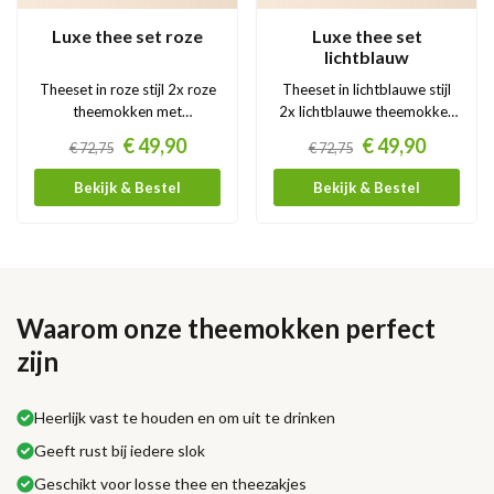
Luxe thee set roze
Luxe thee set
lichtblauw
Theeset in roze stijl 2x roze
Theeset in lichtblauwe stijl
theemokken met
2x lichtblauwe theemokken
bloemenprint twv €43.80 1x
met bloemenprint 1x
Prijs
Prijs
€ 49,90
€ 49,90
€ 72,75
€ 72,75
roze theeblik – stijlvol en
lichtblauw theeblik – stijlvol
luchtdicht twv €8,99 2x
en luchtdicht 2x RVS
Bekijk & Bestel
Bekijk & Bestel
RVS...
theezeef...
Waarom onze theemokken perfect
zijn
Heerlijk vast te houden en om uit te drinken
Geeft rust bij iedere slok
Geschikt voor losse thee en theezakjes