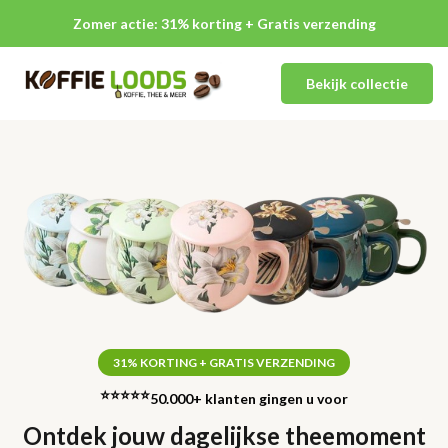
Zomer actie: 31% korting + Gratis verzending
Bekijk collectie
31% KORTING + GRATIS VERZENDING
⭐⭐⭐⭐⭐
50.000+ klanten gingen u voor
Ontdek jouw dagelijkse theemoment