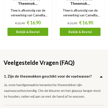
Theemok...
Theemok...
Thee is afkomstig van de
Thee is afkomstig van de
verwerking van Camellia
verwerking van Camellia
Sinensis, een plant die groeit
Sinensis, een plant die groeit
Prijs
Prijs
€ 16,90
€ 16,90
€ 21,90
€ 21,90
in landen met een warm en
in landen met een warm en
vochtig klimaat. De zachte
vochtig klimaat. De zachte
Bekijk & Bestel
Bekijk & Bestel
bloem van...
bloem van...
Veelgestelde Vragen (FAQ)
1. Zijn de theemokken geschikt voor de vaatwasser?
Ja, onze handgemaakte keramische theemokken zijn
vaatwasserbestendig. Om de kleuren en het glazuur langer mooi
te houden, raden wij aan ze met de hand af te wassen.